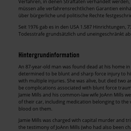
Verfahren, in denen Straftaten verhandelt werden
müssen alle verfahrensrechtlichen Garantien einhalt
über bürgerliche und politische Rechte festgeschrie
Seit 1976 gab es in den USA 1.587 Hinrichtungen, 
Todesstrafe grundsätzlich und uneingeschränkt ab
Hintergrundinformation
Hintergrund
An 87-year-old man was found dead at his home in 
determined to be blunt and sharp force injury to hi
with multiple injuries. She was alive, but died two
be complications associated with blunt force tra
Jamie Mills and his common-law wife JoAnn Mills we
of their car, including medication belonging to the v
blood on them.
Jamie Mills was charged with capital murder and tri
the testimony of JoAnn Mills (who had also been ch