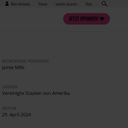
Benutzermenü
Presse
Mein Amnesty
Presse
Leichte Sprache
Shop
JETZT SPENDEN!
BETROFFENE PERSONEN
Jamie Mills
LÄNDER
Vereinigte Staaten von Amerika
DATUM
29. April 2024