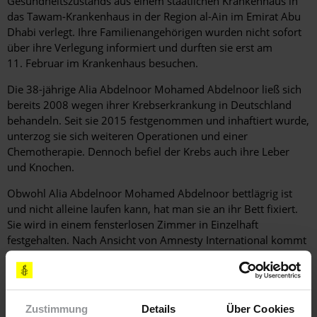
Gesundheitszustands aus einem staatlichen Krankenhaus in
das Tawam-Krankenhaus in der Region al-Ain im Emirat Abu
Dhabi verlegt. Ihre Familienangehörigen wurden nicht sofort
über ihre Verlegung informiert und durften sie erst am
11. Februar im Krankenhaus besuchen.
Die 38-jährige Alia Abdelnoor Mohamed Abdelnoor ließ sich
bereits 2008 wegen ihrer Krebserkrankung in Deutschland
behandeln. Seit sie 2015 festgenommen und inhaftiert wurde,
unterzog sie sich weiteren Operationen und einer
Chemotherapie. Dennoch befiel der Krebs auch ihre Leber
und Knochen.
Obwohl Alia Abdelnoor Mohamed Abdelnoor bettlägrig ist
und nicht alleine laufen kann, hat man sie an ihr Bett fixiert.
Sie wird in einem fensterlosen Zimmer in Einzelhaft
festgehalten. Nach Ansicht von Amnesty International kommt
dies der Folter oder anderer grausamer, unmenschlicher oder
erniedrigender Behandlung oder Strafe gleich. Alia Abdelnoor
Mohamed Abdelnoor hat bereits dreieinhalb Jahre ihrer
Gefängnisstrafe verbüßt und liegt im Sterben.
Zustimmung
Details
Über Cookies