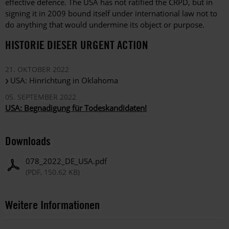
effective defence. The USA has not ratified the CRPD, but in
signing it in 2009 bound itself under international law not to
do anything that would undermine its object or purpose.
HISTORIE DIESER URGENT ACTION
21. OKTOBER 2022
USA: Hinrichtung in Oklahoma
05. SEPTEMBER 2022
USA: Begnadigung für Todeskandidaten!
Downloads
078_2022_DE_USA.pdf
(PDF, 150.62 KB)
Weitere Informationen