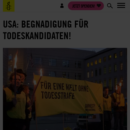
Direkt
Benutzermenü
JETZT SPENDEN!
zum
Inhalt
USA: BEGNADIGUNG FÜR
TODESKANDIDATEN!