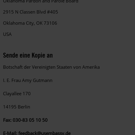
Oklahoma Pardon and Parole Board
2915 N Classen Blvd #405
Oklahoma City, OK 73106
USA
Sende eine Kopie an
Botschaft der Vereinigten Staaten von Amerika
I. E. Frau Amy Gutmann
Clayallee 170
14195 Berlin
Fax: 030-83 05 10 50
E-Mail:
feedback@usembassy.de