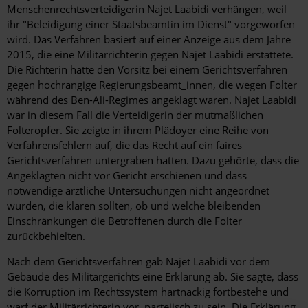
Menschenrechtsverteidigerin Najet Laabidi verhängen, weil
ihr "Beleidigung einer Staatsbeamtin im Dienst" vorgeworfen
wird. Das Verfahren basiert auf einer Anzeige aus dem Jahre
2015, die eine Militärrichterin gegen Najet Laabidi erstattete.
Die Richterin hatte den Vorsitz bei einem Gerichtsverfahren
gegen hochrangige Regierungsbeamt_innen, die wegen Folter
während des Ben-Ali-Regimes angeklagt waren. Najet Laabidi
war in diesem Fall die Verteidigerin der mutmaßlichen
Folteropfer. Sie zeigte in ihrem Plädoyer eine Reihe von
Verfahrensfehlern auf, die das Recht auf ein faires
Gerichtsverfahren untergraben hatten. Dazu gehörte, dass die
Angeklagten nicht vor Gericht erschienen und dass
notwendige ärztliche Untersuchungen nicht angeordnet
wurden, die klären sollten, ob und welche bleibenden
Einschränkungen die Betroffenen durch die Folter
zurückbehielten.
Nach dem Gerichtsverfahren gab Najet Laabidi vor dem
Gebäude des Militärgerichts eine Erklärung ab. Sie sagte, dass
die Korruption im Rechtssystem hartnäckig fortbestehe und
warf der Militärrichterin vor, parteiisch zu sein. Die Erklärung