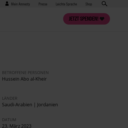
Benutzermenü
Presse
Mein Amnesty
Presse
Leichte Sprache
Shop
JETZT SPENDEN!
BETROFFENE PERSONEN
Hussein Abo al-Kheir
LÄNDER
Saudi-Arabien | Jordanien
DATUM
23. März 2023