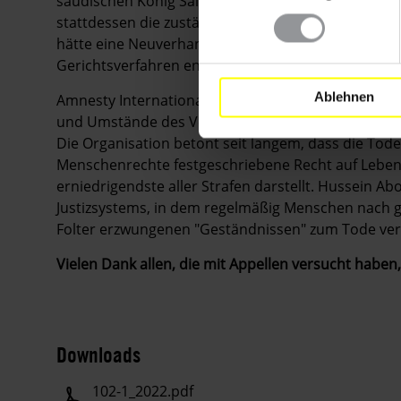
saudischen König Salman aufgefordert, das Todesurt
stattdessen die zuständige Justizstelle anzuweisen
hätte eine Neuverhandlung erhalten müssen, die de
Gerichtsverfahren entspricht.
Ablehnen
Amnesty International lehnt die Todesstrafe grun
und Umstände des Verbrechens, der Schuld oder 
Die Organisation betont seit langem, dass die Tode
Menschenrechte festgeschriebene Recht auf Leben
erniedrigendste aller Strafen darstellt. Hussein Ab
Justizsystems, in dem regelmäßig Menschen nach g
Folter erzwungenen "Geständnissen" zum Tode veru
Vielen Dank allen, die mit Appellen versucht haben,
Downloads
102-1_2022.pdf