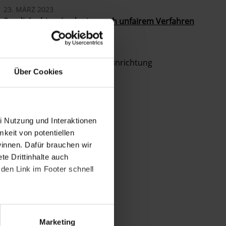
23. MÄRZ 2023
Saudi-Arabien: Jordanier nach unfairem Verfahren
hingerichtet
02. DEZEMBER 2022
Saudi-Arabien: Drohende Hinrichtung
Über Cookies
i Nutzung und Interaktionen
mkeit von potentiellen
winnen. Dafür brauchen wir
e Drittinhalte auch
den Link im Footer schnell
Marketing