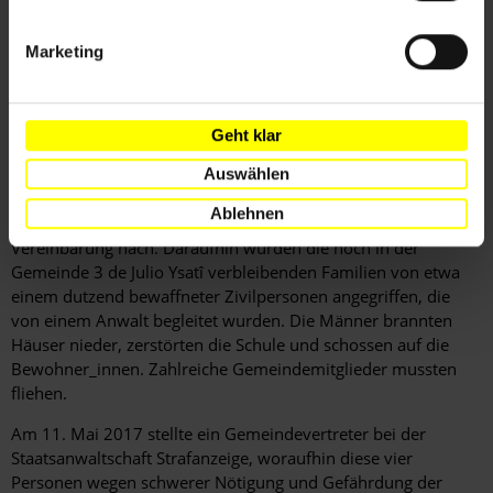
Aussetzung und Einstellung aller Strafverfahren, die gegen
Mitglieder der Gemeinde anhängig waren, während die
Marketing
Gemeindemitglieder versprachen, sich friedlich und endgültig
von umstrittenen landwirtschaftlichen Ländereien
zurückzuziehen. Nach der Unterzeichnung verpflichteten die
Beschwerdeführer alle Gemeindemitglieder, die Vereinbarung
Geht klar
einzuhalten, die sie freiwillig geschlossen hatten.
Auswählen
Am 7. Mai 2017 verließen ein führendes Gemeindemitglied
Ablehnen
und mehrere Familien das Land und kamen damit der
Vereinbarung nach. Daraufhin wurden die noch in der
Gemeinde 3 de Julio Ysatî verbleibenden Familien von etwa
einem dutzend bewaffneter Zivilpersonen angegriffen, die
von einem Anwalt begleitet wurden. Die Männer brannten
Häuser nieder, zerstörten die Schule und schossen auf die
Bewohner_innen. Zahlreiche Gemeindemitglieder mussten
fliehen.
Am 11. Mai 2017 stellte ein Gemeindevertreter bei der
Staatsanwaltschaft Strafanzeige, woraufhin diese vier
Personen wegen schwerer Nötigung und Gefährdung der