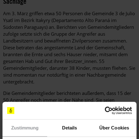
Sachlage
Am 3. März griffen etwa 50 Personen die Gemeinde 3 de Julio
Ysatî im Bezirk Itakyry (Departamento Alto Paraná im
Südosten Paraguays) an. Berichten von Gemeindemitgliedern
zufolge setzte sich die Gruppe der Angreifer aus
Landbesitzern und bewaffneten Zivilpersonen zusammen.
Diese betraten das angestammte Land der Gemeinschaft,
brannten die Ernte und sechs Häuser nieder, mitsamt dem
gesamten Hab und Gut ihrer Besitzer_innen. 55
Gemeindemitglieder, darunter 38 Kinder, mussten fliehen. Sie
sind momentan nur notdürftig in einer Nachbargemeinde
untergebracht.
Die Gemeindemitglieder berichteten außerdem, dass 15 der
50 Angreifer noch immer in der Nähe sind. Sie seien
bewaffnet und würden immer wieder in die Luft schießen. Die
Gemeindemitglieder haben Angst vor neuen Angriffen und
fürchten um ihr Leben.
Zustimmung
Details
Über Cookies