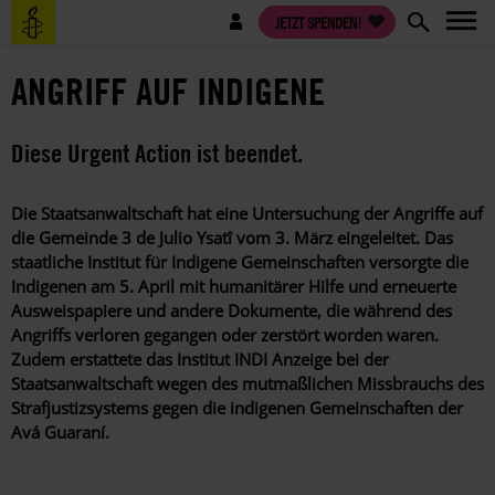
Direkt
Benutzermenü
JETZT SPENDEN!
zum
Inhalt
ANGRIFF AUF INDIGENE
Diese Urgent Action ist beendet.
Die Staatsanwaltschaft hat eine Untersuchung der Angriffe auf
die Gemeinde 3 de Julio Ysatî vom 3. März eingeleitet. Das
staatliche Institut für Indigene Gemeinschaften versorgte die
Indigenen am 5. April mit humanitärer Hilfe und erneuerte
Ausweispapiere und andere Dokumente, die während des
Angriffs verloren gegangen oder zerstört worden waren.
Zudem erstattete das Institut INDI Anzeige bei der
Staatsanwaltschaft wegen des mutmaßlichen Missbrauchs des
Strafjustizsystems gegen die indigenen Gemeinschaften der
Avá Guaraní.