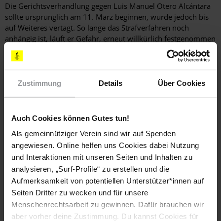
Die Gerichtsverhandlung gegen Luis Manuel Otero Alcántara
sollte ursprünglich am 11. März beginnen, wurde jedoch bis
auf Weiteres vertagt. So lange das Strafverfahren noch
anhängig ist, läuft er Gefahr, erneut willkürlich festgenommen
zu werden.
Hintergrundinformation
Zustimmung
Details
Über Cookies
Hintergrund
Luis Manuel Otero Alcántara ist zu einer führenden Stimme
der kubanischen Oppositionsbewegung gegen das Dekret 349
Auch Cookies können Gutes tun!
geworden.
Als gemeinnütziger Verein sind wir auf Spenden
Dem Dekret zufolge ist es allen Künstler_innen, einschließlich
angewiesen. Online helfen uns Cookies dabei Nutzung
Kollektiven, Musiker_innen und Performer_innen, untersagt,
und Interaktionen mit unseren Seiten und Inhalten zu
ohne vorherige Genehmigung durch das Kulturministerium in
analysieren, „Surf-Profile“ zu erstellen und die
öffentlichen oder privaten Räumen tätig zu werden. Personen
Aufmerksamkeit von potentiellen Unterstützer*innen auf
oder Unternehmen, die Künstler_innen ohne Genehmigung
Seiten Dritter zu wecken und für unsere
beschäftigen, können bestraft werden. Künstler_innen, die
Menschenrechtsarbeit zu gewinnen. Dafür brauchen wir
ohne vorherige Genehmigung arbeiten, laufen Gefahr, dass
aber vorher deine Zustimmung. Du kannst Cookies für
ihre Materialien beschlagnahmt werden oder dass sie hohe