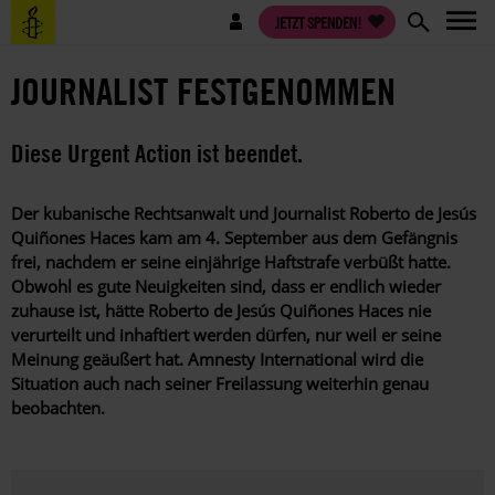
Direkt
Benutzermenü
JETZT SPENDEN!
zum
Inhalt
JOURNALIST FESTGENOMMEN
Diese Urgent Action ist beendet.
Der kubanische Rechtsanwalt und Journalist Roberto de Jesús
Quiñones Haces kam am 4. September aus dem Gefängnis
frei, nachdem er seine einjährige Haftstrafe verbüßt hatte.
Obwohl es gute Neuigkeiten sind, dass er endlich wieder
zuhause ist, hätte Roberto de Jesús Quiñones Haces nie
verurteilt und inhaftiert werden dürfen, nur weil er seine
Meinung geäußert hat. Amnesty International wird die
Situation auch nach seiner Freilassung weiterhin genau
beobachten.