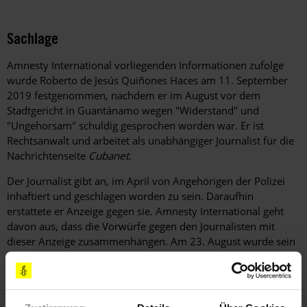
Sachlage
Amnesty International vorliegenden Informationen zufolge
wurde Roberto de Jesús Quiñones Haces am 11. September
2019 festgenommen, nachdem er im August vor dem
Stadtgericht in Guantánamo wegen "Widerstand" und
"Ungehorsam" schuldig gesprochen worden war. Er ist
Rechtsanwalt und arbeitet als unabhängiger Journalist für die
Nachrichtenseite
Cubanet
.
Der Journalist gibt an, im April von Angehörigen der Polizei
inhaftiert und geschlagen worden zu sein. Daraufhin
erstattete er Anzeige gegen sie. Amnesty International geht
davon aus, dass die Vorwürfe gegen den Journalisten mit
dieser Anzeige zusammenhängen. Am 23. August wurde sein
Schuldspruch im Berufungsverfahren bestätigt, ohne dass
ihm eine weitere mündliche Anhörung gewährt wurde. Laut
Roberto de Jesús Quiñones Haces ist er seit 2015 bereits
mehrfach willkürlich festgenommen worden.