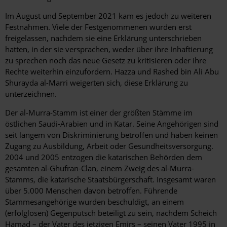
Im August und September 2021 kam es jedoch zu weiteren
Festnahmen. Viele der Festgenommenen wurden erst
freigelassen, nachdem sie eine Erklärung unterschrieben
hatten, in der sie versprachen, weder über ihre Inhaftierung
zu sprechen noch das neue Gesetz zu kritisieren oder ihre
Rechte weiterhin einzufordern. Hazza und Rashed bin Ali Abu
Shurayda al-Marri weigerten sich, diese Erklärung zu
unterzeichnen.
Der al-Murra-Stamm ist einer der größten Stämme im
östlichen Saudi-Arabien und in Katar. Seine Angehörigen sind
seit langem von Diskriminierung betroffen und haben keinen
Zugang zu Ausbildung, Arbeit oder Gesundheitsversorgung.
2004 und 2005 entzogen die katarischen Behörden dem
gesamten al-Ghufran-Clan, einem Zweig des al-Murra-
Stamms, die katarische Staatsbürgerschaft. Insgesamt waren
über 5.000 Menschen davon betroffen. Führende
Stammesangehörige wurden beschuldigt, an einem
(erfolglosen) Gegenputsch beteiligt zu sein, nachdem Scheich
Hamad – der Vater des jetzigen Emirs – seinen Vater 1995 in