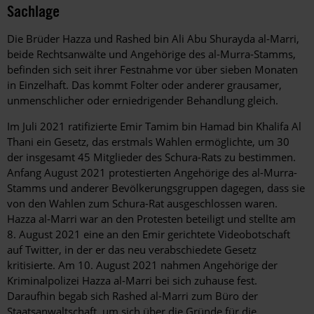
Sachlage
Die Brüder Hazza und Rashed bin Ali Abu Shurayda al-Marri,
beide Rechtsanwälte und Angehörige des al-Murra-Stamms,
befinden sich seit ihrer Festnahme vor über sieben Monaten
in Einzelhaft.
Das kommt Folter oder anderer grausamer,
unmenschlicher oder erniedrigender Behandlung gleich.
Im Juli 2021 ratifizierte Emir Tamim bin Hamad bin Khalifa Al
Thani ein Gesetz, das erstmals Wahlen ermöglichte, um 30
der insgesamt 45 Mitglieder des Schura-Rats zu bestimmen.
Anfang August 2021 protestierten Angehörige des al-Murra-
Stamms und anderer Bevölkerungsgruppen dagegen, dass sie
von den Wahlen zum Schura-Rat ausgeschlossen waren.
Hazza al-Marri war an den Protesten beteiligt und stellte am
8. August 2021 eine an den Emir gerichtete Videobotschaft
auf Twitter, in der er das neu verabschiedete Gesetz
kritisierte. Am 10. August 2021 nahmen Angehörige der
Kriminalpolizei Hazza al-Marri bei sich zuhause fest.
Daraufhin begab sich Rashed al-Marri zum Büro der
Staatsanwaltschaft, um sich über die Gründe für die