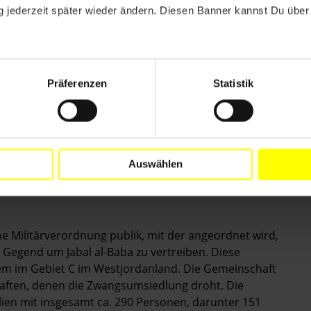
 jederzeit später wieder ändern. Diesen Banner kannst Du über 
n Gebäuden der Beduinengemeinschaft in Jabal al-Baba.
Gemeinschaften in den besetzten palästinensischen
salem. Übergeben Sie die Verantwortung für Planungs-
stimmungen in den besetzten palästinensischen
Präferenzen
Statistik
meinschaften.
israelischer Siedlungen und zugehöriger Infrastruktur
t dem Ziel, israelische Zivilpersonen letztlich ganz
Auswählen
e Militärverordnung publik, mit der angeordnet wird,
 Gegend um Jabal al-Baba zu vertreiben. Diese
lem im Gebiet C im Westjordanland. Die Gemeinschaft
haften, denen die Zwangsumsiedlung droht. Die
ien mit insgesamt ca. 290 Personen, darunter 151