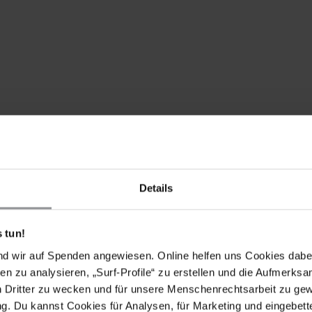
Details
 tun!
nd wir auf Spenden angewiesen. Online helfen uns Cookies dabe
en zu analysieren, „Surf-Profile“ zu erstellen und die Aufmerksa
n Dritter zu wecken und für unsere Menschenrechtsarbeit zu ge
. Du kannst Cookies für Analysen, für Marketing und eingebettet
wangsumsiedlung der Beduinengemeinschaft Jahalin in