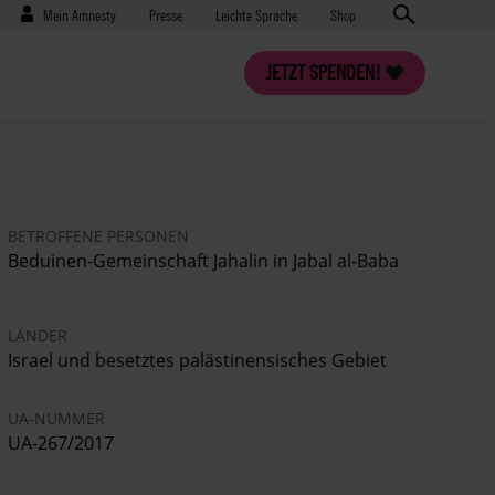
Benutzermenü
Presse
Mein Amnesty
Presse
Leichte Sprache
Shop
JETZT SPENDEN!
BETROFFENE PERSONEN
Beduinen-Gemeinschaft Jahalin in Jabal al-Baba
LÄNDER
Israel und besetztes palästinensisches Gebiet
UA-NUMMER
UA-267/2017