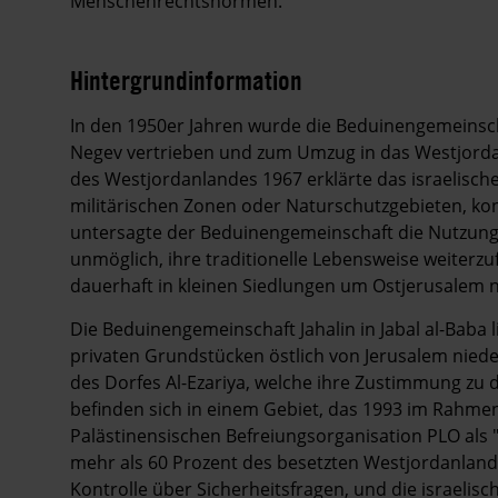
Menschenrechtsnormen.
Hintergrundinformation
Hintergrund
In den 1950er Jahren wurde die Beduinengemeinscha
Negev vertrieben und zum Umzug in das Westjorda
des Westjordanlandes 1967 erklärte das israelische 
militärischen Zonen oder Naturschutzgebieten, ko
untersagte der Beduinengemeinschaft die Nutzung 
unmöglich, ihre traditionelle Lebensweise weiterz
dauerhaft in kleinen Siedlungen um Ostjerusalem n
Die Beduinengemeinschaft Jahalin in Jabal al-Baba li
privaten Grundstücken östlich von Jerusalem nied
des Dorfes Al-Ezariya, welche ihre Zustimmung zu
befinden sich in einem Gebiet, das 1993 im Rahmen
Palästinensischen Befreiungsorganisation PLO als
mehr als 60 Prozent des besetzten Westjordanlande
Kontrolle über Sicherheitsfragen, und die israelisch