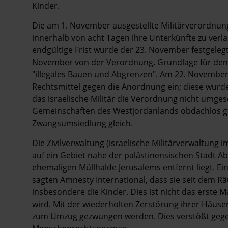
Kinder.
Die am 1. November ausgestellte Militärverordnung
innerhalb von acht Tagen ihre Unterkünfte zu verl
endgültige Frist wurde der 23. November festgelegt
November von der Verordnung. Grundlage für den
"illegales Bauen und Abgrenzen". Am 22. November
Rechtsmittel gegen die Anordnung ein; diese wur
das israelische Militär die Verordnung nicht umge
Gemeinschaften des Westjordanlands obdachlos g
Zwangsumsiedlung gleich.
Die Zivilverwaltung (israelische Militärverwaltung
auf ein Gebiet nahe der palästinensischen Stadt A
ehemaligen Müllhalde Jerusalems entfernt liegt. E
sagten Amnesty International, dass sie seit dem R
insbesondere die Kinder. Dies ist nicht das erste 
wird. Mit der wiederholten Zerstörung ihrer Häus
zum Umzug gezwungen werden. Dies verstößt gegen