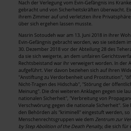
Hintergrund
Nach der Verlegung vom Evin-Gefängnis ins Kranke
gebracht und von Sicherheitskräften überwacht. Eini
ihrem Zimmer auf und verletzten ihre Privatsphär
über sich ergehen lassen musste.
Nasrin Sotoudeh war am 13. Juni 2018 in ihrer Wo
Evin-Gefängnis gebracht worden, wo sie seitdem im
30. Dezember 2018 vor der Abteilung 28 des Tehera
da sie sich weigerte, an dem unfairen Gerichtsver
Rechtsbeistand war ihr verweigert worden. In der 
aufgeführt. Vier davon beziehen sich auf ihren Wi
"Anstiftung zu Verdorbenheit und Prostitution", "
Nicht-Tragen des Hidschab", "Störung der öffentli
Meinung". Die drei weiteren Anklagen gegen sie l
nationalen Sicherheit", "Verbreitung von Propag
Verschwörung gegen die nationale Sicherheit". Sie b
den Behörden als "kriminell" eingestuft werden, so 
Menschenrechtsgruppen wie dem
Zentrum zur Ve
by Step Abolition of the Death Penalty
, die sich fü