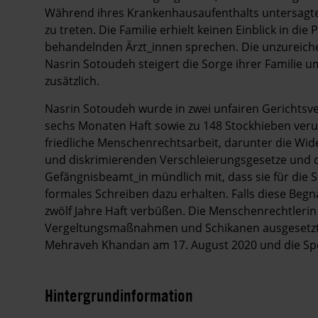
Während ihres Krankenhausaufenthalts untersagten d
zu treten. Die Familie erhielt keinen Einblick in di
behandelnden Ärzt_innen sprechen. Die unzureic
Nasrin Sotoudeh steigert die Sorge ihrer Familie
zusätzlich.
Nasrin Sotoudeh wurde in zwei unfairen Gerichtsv
sechs Monaten Haft sowie zu 148 Stockhieben verur
friedliche Menschenrechtsarbeit, darunter die Wi
und diskrimierenden Verschleierungsgesetze und die
Gefängnisbeamt_in mündlich mit, dass sie für die S
formales Schreiben dazu erhalten. Falls diese Be
zwölf Jahre Haft verbüßen. Die Menschenrechtlerin
Vergeltungsmaßnahmen und Schikanen ausgesetzt, 
Mehraveh Khandan am 17. August 2020 und die Sp
Hintergrundinformation