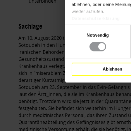
unterbinden.
ablehnen, oder deine Meinung
wieder aufrufen.
Datenschutzerklärung
Sachlage
Einwilligungsauswahl
Notwendig
Am 10. August 2020 trat die 57-jährige, unrechtmä
Sotoudeh in den Hungerstreik, um gegen den fortg
iranischen Behörden zu protestieren. Am 19. Sep
Gesundheitszustand sich während ihres Hungerstrei
Krankenhaus verlegt. Der Ehemann von Nasrin Sotou
Ablehnen
sich in "miserablem Zustand" befinde und an ein
derartiger Kurzatmigkeit leide, dass sie keine vo
Sotoudeh am 23. September in das Evin-Gefängnis z
laut den Ärzt_innen, die sie im Krankenhaus behand
benötigt. Trotzdem wird sie jetzt in der Quarantän
festgehalten. Sie befindet sich weiterhin im Hung
durch medizinisches Personal, das ihren Zustand 
Quarantäneabteilung des Gefängnisses gibt ernsthaf
medizinische Versorgung erhält, die sie benötigt. 