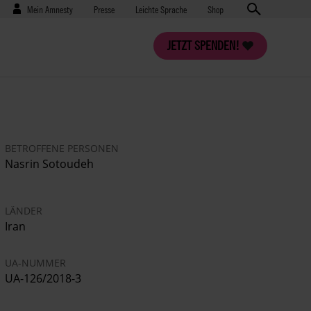
Benutzermenü
Presse
Mein Amnesty
Presse
Leichte Sprache
Shop
JETZT SPENDEN!
BETROFFENE PERSONEN
Nasrin Sotoudeh
LÄNDER
Iran
UA-NUMMER
UA-126/2018-3