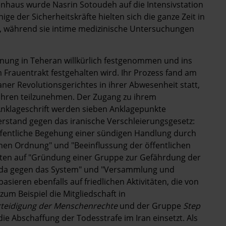
nhaus wurde Nasrin Sotoudeh auf die Intensivstation
ge der Sicherheitskräfte hielten sich die ganze Zeit in
e, während sie intime medizinische Untersuchungen
hnung in Teheran willkürlich festgenommen und ins
 Frauentrakt festgehalten wird. Ihr Prozess fand am
ner Revolutionsgerichtes in ihrer Abwesenheit statt,
fahren teilzunehmen. Der Zugang zu ihrem
Anklageschrift werden sieben Anklagepunkte
derstand gegen das iranische Verschleierungsgesetz:
öffentliche Begehung einer sündigen Handlung durch
chen Ordnung" und "Beeinflussung der öffentlichen
auten auf "Gründung einer Gruppe zur Gefährdung der
anda gegen das System" und "Versammlung und
asieren ebenfalls auf friedlichen Aktivitäten, die von
zum Beispiel die Mitgliedschaft in
rteidigung der Menschenrechte
und der Gruppe
Step
r die Abschaffung der Todesstrafe im Iran einsetzt. Als