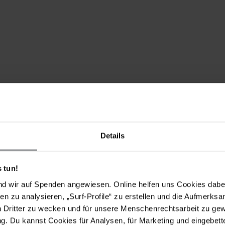
Details
 bedingungslos frei, da sie eine gewaltlose politische
ichen Menschenrechtsarbeit in Haft befindet.
 Freilassung Zugang zu fachärztlicher Behandlung
 tun!
ie, dass die Medizinethik und die Grundsätze der
nd wir auf Spenden angewiesen. Online helfen uns Cookies dabe
illigung nach Aufklärung eingehalten werden. Sorgen
en zu analysieren, „Surf-Profile“ zu erstellen und die Aufmerksa
Kontakt zu ihrer Familie gewährt wird.
n Dritter zu wecken und für unsere Menschenrechtsarbeit zu ge
chikanierung und Einschüchterung ihrer Familie zu
. Du kannst Cookies für Analysen, für Marketing und eingebettet