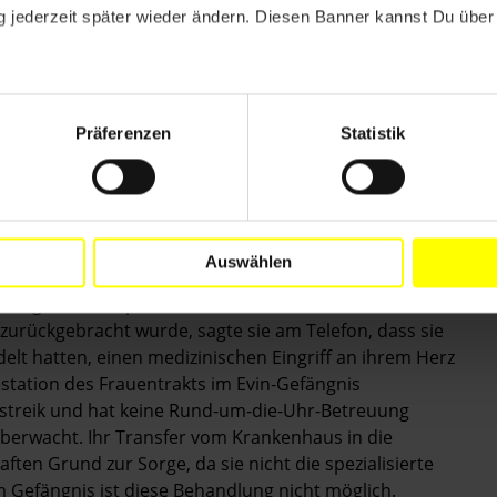
 jederzeit später wieder ändern. Diesen Banner kannst Du über 
Präferenzen
Statistik
ßig inhaftierte Menschenrechtsanwältin Nasrin
esetzten Missbrauch des Strafjustizsystems durch die
tember 2020 wurde Nasrin Sotoudeh, deren
ks verschlechtert hatte, aus dem Gefängnis in ein
deh, Reza Khandan, teilte auf Twitter mit, dass sie
Auswählen
er Herzrhythmusstörung, schwachem Blutdruck und
llständigen Sätze sprechen könne. Nachdem Nasrin
urückgebracht wurde, sagte sie am Telefon, dass sie
elt hatten, einen medizinischen Eingriff an ihrem Herz
estation des Frauentrakts im Evin-Gefängnis
erstreik und hat keine Rund-um-die-Uhr-Betreuung
überwacht. Ihr Transfer vom Krankenhaus in die
ten Grund zur Sorge, da sie nicht die spezialisierte
Im Gefängnis ist diese Behandlung nicht möglich.