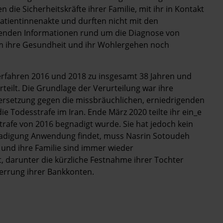
ie Sicherheitskräfte ihrer Familie, mit ihr in Kontakt
e Patientinnenakte und durften nicht mit den
henden Informationen rund um die Diagnose von
 um ihre Gesundheit und ihr Wohlergehen noch
erfahren 2016 und 2018 zu insgesamt 38 Jahren und
teilt. Die Grundlage der Verurteilung war ihre
dersetzung gegen die missbräuchlichen, erniedrigenden
 Todesstrafe im Iran. Ende März 2020 teilte ihr ein_e
trafe von 2016 begnadigt wurde. Sie hat jedoch kein
gnadigung Anwendung findet, muss Nasrin Sotoudeh
 und ihre Familie sind immer wieder
darunter die kürzliche Festnahme ihrer Tochter
errung ihrer Bankkonten.