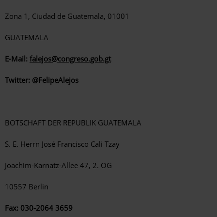
Zona 1, Ciudad de Guatemala, 01001
GUATEMALA
E-Mail:
falejos@congreso.gob.gt
Twitter: @FelipeAlejos
BOTSCHAFT DER REPUBLIK GUATEMALA
S. E. Herrn José Francisco Cali Tzay
Joachim-Karnatz-Allee 47, 2.
OG
10557 Berlin
Fax:
030-2064 3659