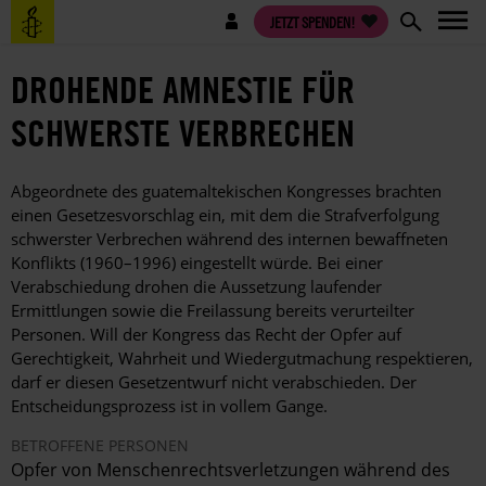
Direkt
Benutzermenü
JETZT SPENDEN!
zum
Inhalt
DROHENDE AMNESTIE FÜR
SCHWERSTE VERBRECHEN
Abgeordnete des guatemaltekischen Kongresses brachten
einen Gesetzesvorschlag ein, mit dem die Strafverfolgung
schwerster Verbrechen während des internen bewaffneten
Konflikts (1960–1996) eingestellt würde. Bei einer
Verabschiedung drohen die Aussetzung laufender
Ermittlungen sowie die Freilassung bereits verurteilter
Personen. Will der Kongress das Recht der Opfer auf
Gerechtigkeit, Wahrheit und Wiedergutmachung respektieren,
darf er diesen Gesetzentwurf nicht verabschieden. Der
Entscheidungsprozess ist in vollem Gange.
BETROFFENE PERSONEN
Opfer von Menschenrechtsverletzungen während des