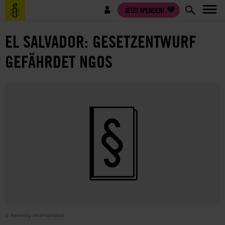
Direkt
Benutzermenü
JETZT SPENDEN!
zum
Inhalt
EL SALVADOR: GESETZENTWURF
GEFÄHRDET NGOS
© Amnesty International