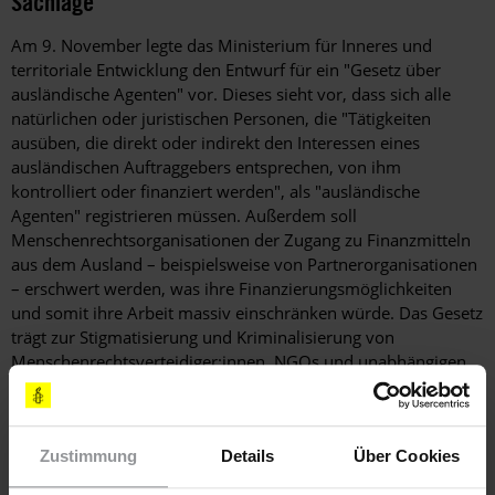
Sachlage
Am 9. November legte das Ministerium für Inneres und
territoriale Entwicklung den Entwurf für ein "Gesetz über
ausländische Agenten" vor. Dieses sieht vor, dass sich alle
natürlichen oder juristischen Personen, die "Tätigkeiten
ausüben, die direkt oder indirekt den Interessen eines
ausländischen Auftraggebers entsprechen, von ihm
kontrolliert oder finanziert werden", als "ausländische
Agenten" registrieren müssen. Außerdem soll
Menschenrechtsorganisationen der Zugang zu Finanzmitteln
aus dem Ausland – beispielsweise von Partnerorganisationen
– erschwert werden, was ihre Finanzierungsmöglichkeiten
und somit ihre Arbeit massiv einschränken würde. Das Gesetz
trägt zur Stigmatisierung und Kriminalisierung von
Menschenrechtsverteidiger:innen, NGOs und unabhängigen
Medien bei und gefährdet die freie Meinungsäußerung
derjenigen, die mit den Ansichten der Regierung nicht
einverstanden sind. Ein solches Gesetz betrifft auch alle
Zustimmung
Details
Über Cookies
Salvadorianer:innen, die sich an diese Organisationen
wenden, um Menschenrechtsverletzungen anzuprangern und