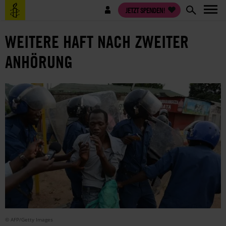
Direkt
Benutzermenü
JETZT SPENDEN!
zum
Inhalt
WEITERE HAFT NACH ZWEITER
ANHÖRUNG
© AFP/Getty Images