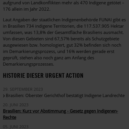
aufgrund von Landkonflikten mehr als 470 Indigene getötet –
176 allein im Jahr 2022.
Laut Angaben der staatlichen Indigenenbehörde FUNAI gibt es
in Brasilien 734 indigene Territorien, die 117.537.905 Hektar
umfassen, was 13,8% der Gesamtfläche Brasiliens ausmacht.
Von diesen Gebieten sind 67,57% bereits als Schutzgebiete
ausgewiesen bzw. homologiert, gut 32% befinden sich noch
im Demarkierungsprozess, und 16% werden gerade erst
geprüft, stehen also noch ganz am Anfang des
Demarkierungsprozesses.
HISTORIE DIESER URGENT ACTION
29. SEPTEMBER 2023
Brasilien: Oberster Gerichthof bestätigt Indigene Landrechte
20. JUNI 2023
Brasilien: Kurz vor Abstimmung - Gesetz gegen Indigenen-
Rechte
05. JUNI 2023