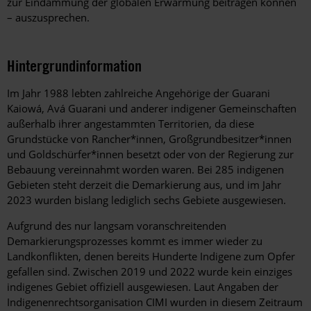
zur Eindämmung der globalen Erwärmung beitragen können
– auszusprechen.
Hintergrundinformation
Hintergrund
Im Jahr 1988 lebten zahlreiche Angehörige der Guarani
Kaiowá, Avá Guarani und anderer indigener Gemeinschaften
außerhalb ihrer angestammten Territorien, da diese
Grundstücke von Rancher*innen, Großgrundbesitzer*innen
und Goldschürfer*innen besetzt oder von der Regierung zur
Bebauung vereinnahmt worden waren. Bei 285 indigenen
Gebieten steht derzeit die Demarkierung aus, und im Jahr
2023 wurden bislang lediglich sechs Gebiete ausgewiesen.
Aufgrund des nur langsam voranschreitenden
Demarkierungsprozesses kommt es immer wieder zu
Landkonflikten, denen bereits Hunderte Indigene zum Opfer
gefallen sind. Zwischen 2019 und 2022 wurde kein einziges
indigenes Gebiet offiziell ausgewiesen. Laut Angaben der
Indigenenrechtsorganisation CIMI wurden in diesem Zeitraum