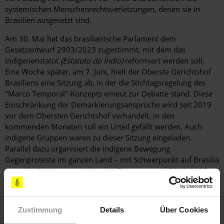
systemischen Menschenrechtsverletzungen, denen sie in
Brasilien ausgesetzt sind.
Am 30. Mai hat das brasilianische Parlament dem
Gesetzentwurf 2903/2023 zugestimmt, mit dem das
Indigenenstatut
(Estatuto do Índio)
reformiert werden soll.
Eine Woche später, am 7. Juni, hielt der Oberste Gerichtshof
Brasiliens eine Sitzung ab, in der die Stichtagsregelung des
"Marco Temporal"-Konzepts erneut zur Debatte stand. Diese
Einschränkung der
Demarkierungsansprüche wird seit 2019
vor dem
Obersten Gerichtshof verhandelt, in den
kommenden Monaten soll ein Urteil gefällt werden. Auch
indigene Gruppen waren zu dieser Sitzung eingeladen.
Parallel dazu organisiert die indigene Bewegung
Gegenproteste im ganzen Land – mit Schwerpunkt auf Brasilia
– um die Abstimmung über den Gesetzentwurf 2903/2023 zu
verhindern. Es wird erwartet, dass der Gerichtshof den
Gesetzentwurf als verfassungswidrig einstufen wird, weil er
gegen die Rechte der indigenen Bevölkerung verstößt.
Zustimmung
Details
Über Cookies
Deswegen wird der – von
der Opposition dominierte –
Senat