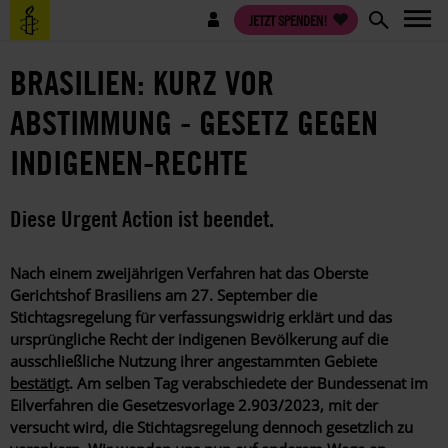
Direkt
Benutzermenü
JETZT SPENDEN!
zum
Inhalt
BRASILIEN: KURZ VOR
ABSTIMMUNG - GESETZ GEGEN
INDIGENEN-RECHTE
Diese Urgent Action ist beendet.
Nach einem zweijährigen Verfahren hat das Oberste
Gerichtshof Brasiliens am 27. September die
Stichtagsregelung für verfassungswidrig erklärt und das
ursprüngliche Recht der indigenen Bevölkerung auf die
ausschließliche Nutzung ihrer angestammten Gebiete
bestätigt
. Am selben Tag verabschiedete der Bundessenat im
Eilverfahren die Gesetzesvorlage 2.903/2023, mit der
versucht wird, die Stichtagsregelung dennoch gesetzlich zu