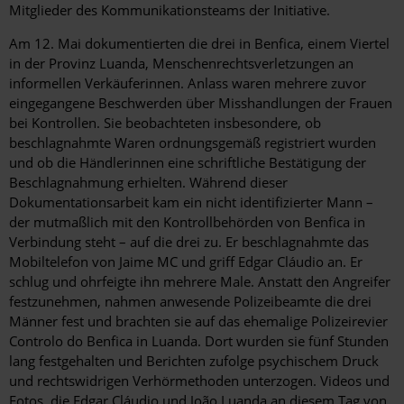
Mitglieder des Kommunikationsteams der Initiative.
Am 12. Mai dokumentierten die drei in Benfica, einem Viertel
in der Provinz Luanda, Menschenrechtsverletzungen an
informellen Verkäuferinnen. Anlass waren mehrere zuvor
eingegangene Beschwerden über Misshandlungen der Frauen
bei Kontrollen. Sie beobachteten insbesondere, ob
beschlagnahmte Waren ordnungsgemäß registriert wurden
und ob die Händlerinnen eine schriftliche Bestätigung der
Beschlagnahmung erhielten. Während dieser
Dokumentationsarbeit kam ein nicht identifizierter Mann –
der mutmaßlich mit den Kontrollbehörden von Benfica in
Verbindung steht – auf die drei zu. Er beschlagnahmte das
Mobiltelefon von Jaime MC und griff Edgar Cláudio an. Er
schlug und ohrfeigte ihn mehrere Male. Anstatt den Angreifer
festzunehmen, nahmen anwesende Polizeibeamte die drei
Männer fest und brachten sie auf das ehemalige Polizeirevier
Controlo do Benfica in Luanda. Dort wurden sie fünf Stunden
lang festgehalten und Berichten zufolge psychischem Druck
und rechtswidrigen Verhörmethoden unterzogen. Videos und
Fotos, die Edgar Cláudio und João Luanda an diesem Tag von