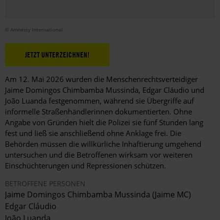
© Amnesty International
JETZT UNTERZEICHNEN!
Am 12. Mai 2026 wurden die Menschenrechtsverteidiger
Jaime Domingos Chimbamba Mussinda, Edgar Cláudio und
João Luanda festgenommen, während sie Übergriffe auf
informelle Straßenhändlerinnen dokumentierten. Ohne
Angabe von Gründen hielt die Polizei sie fünf Stunden lang
fest und ließ sie anschließend ohne Anklage frei. Die
Behörden müssen die willkürliche Inhaftierung umgehend
untersuchen und die Betroffenen wirksam vor weiteren
Einschüchterungen und Repressionen schützen.
BETROFFENE PERSONEN
Jaime Domingos Chimbamba Mussinda (Jaime MC)
Edgar Cláudio
João Luanda