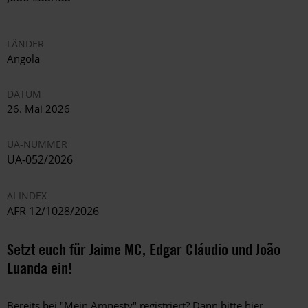
LÄNDER
Angola
DATUM
26. Mai 2026
UA-NUMMER
UA-052/2026
AI INDEX
AFR 12/1028/2026
Setzt euch für Jaime MC, Edgar Cláudio und João
Luanda ein!
Bereits bei "Mein Amnesty" registriert? Dann bitte
hier