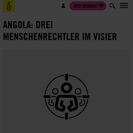
Direkt
Benutzermenü
JETZT SPENDEN!
zum
Inhalt
ANGOLA: DREI
MENSCHENRECHTLER IM VISIER