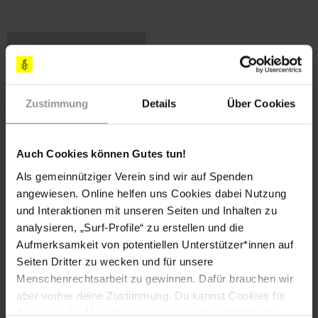
BRIEF AUSDRUCKEN
MIT EIGENEM E-MAIL-PROGRAMM VERSCHICKEN
Zustimmung
Details
Über Cookies
Auch Cookies können Gutes tun!
Appell an
Als gemeinnütziger Verein sind wir auf Spenden
Prosecutor General of the Republic
angewiesen. Online helfen uns Cookies dabei Nutzung
Pedro Mendes de Carvalho
und Interaktionen mit unseren Seiten und Inhalten zu
Rua 17 de Setembro
analysieren, „Surf-Profile“ zu erstellen und die
Cidade Alta
Aufmerksamkeit von potentiellen Unterstützer*innen auf
Luanda
Seiten Dritter zu wecken und für unsere
ANGOLA
Menschenrechtsarbeit zu gewinnen. Dafür brauchen wir
aber vorher deine Zustimmung. Du kannst Cookies für
Analysen, für Marketing und eingebettete Drittinhalte