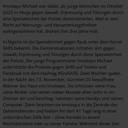
Hintergrund
Imoleayo Michael war dabei, als junge Menschen im Oktober
2020 in Abuja gegen Gewalt, Erpressung und Tötungen durch
eine Spezialeinheit der Polizei demonstrierten. Weil er sein
Recht auf Meinungs- und Versammlungsfreiheit
wahrgenommen hat, drohen ihm drei Jahre Haft.
In Nigeria ist die Spezialeinheit gegen Raub unter dem Kürzel
SARS bekannt. Die Demonstrationen richteten sich gegen
Gewalt, Erpressung und Tötungen durch diese Spezialeinheit
der Polizei. Der junge Programmierer Imoleayo Michael
unterstützte die Proteste gegen SARS auf Twitter und
Facebook mit dem Hashtag #EndSARS. Zwei Wochen später,
in der Nacht des 13. November, stürmten 20 bewaffnete
Männer das Haus von Imoleayo. Sie schlossen seine Frau,
seine Mutter und seinen sieben Monate alten Sohn in ein
Zimmer ein und beschlag- nahmten seine Handys und seinen
Computer. Dann brachten sie Imoleayo in die Zentrale des
Geheimdienstes und hielten ihn dort 41 Tage lang in einer
unterirdischen Zelle fest – ohne Kontakt zu einem
Rechtsbeistand oder zu seiner Familie. Während dieser Zeit