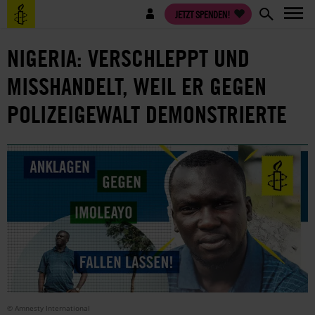
Direkt
Benutzermenü
JETZT SPENDEN!
zum
Inhalt
NIGERIA: VERSCHLEPPT UND
MISSHANDELT, WEIL ER GEGEN
POLIZEIGEWALT DEMONSTRIERTE
© Amnesty International