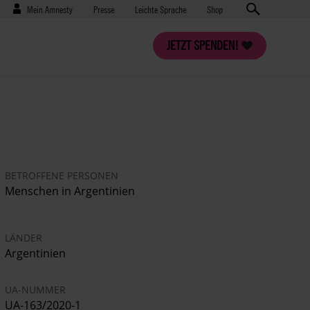
Benutzermenü
Presse
Mein Amnesty
Presse
Leichte Sprache
Shop
JETZT SPENDEN!
BETROFFENE PERSONEN
Menschen in Argentinien
LÄNDER
Argentinien
UA-NUMMER
UA-163/2020-1