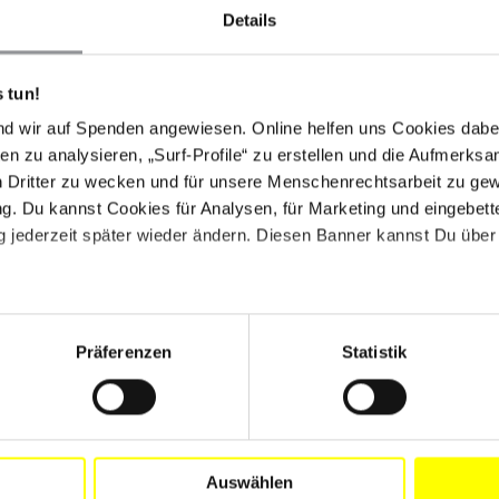
Details
z einen Gesetzentwurf zur Legalisierung von
 Einklang mit den parlamentarischen
 tun!
 den Vorschlag debattiert und abgestimmt, bevor er
haus findet voraussichtlich noch in diesem Jahr statt,
nd wir auf Spenden angewiesen. Online helfen uns Cookies dabe
ßerordentlichen Sitzungen des Kongresses gesetzt
en zu analysieren, „Surf-Profile“ zu erstellen und die Aufmerksa
s Kongresses am 30. November hinausgehen. Die
n Dritter zu wecken und für unsere Menschenrechtsarbeit zu ge
. Du kannst Cookies für Analysen, für Marketing und eingebettet
 jederzeit später wieder ändern. Diesen Banner kannst Du über 
 der Organisation fortsetzen, damit die
esses angenommen wird.
national Argentinien, erklärt: "Dank des Aktivismus'
gung erleben wir einen historischen Moment: Heute
Präferenzen
Statistik
kt auf der politischen Agenda. Der Präsident hat sein
isierung von Schwangerschaftsabbrüchen in
ieser Vorarbeit Rechnung tragen und darf die
uen, Mädchen und anderen Menschen, die schwanger
t frei über ihre Körper entscheiden können."
Auswählen