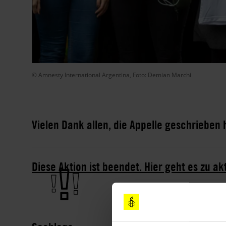
© Amnesty International Argentina, Foto: Demian Marchi
Vielen Dank allen, die Appelle geschrieben
Diese Aktion ist beendet. Hier geht es zu ak