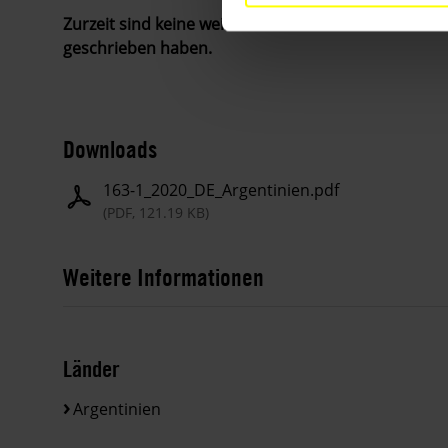
Zurzeit sind keine weiteren Aktionen des Eilaktionsn
geschrieben haben.
Downloads
163-1_2020_DE_Argentinien.pdf
(PDF, 121.19 KB)
Weitere Informationen
Länder
Argentinien