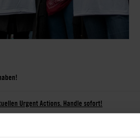
 haben!
tuellen Urgent Actions. Handle sofort!