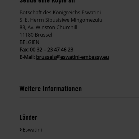
Botschaft des Königreichs Eswatini
S. E. Herrn Sibusisiwe Mingomezulu
88, Av. Winston Churchill
11180 Brüssel
BELGIEN
Fax: 00 32 – 23 47 46 23
E-Mail:
brussels@eswatini-embassy.eu
Weitere Informationen
Länder
Eswatini