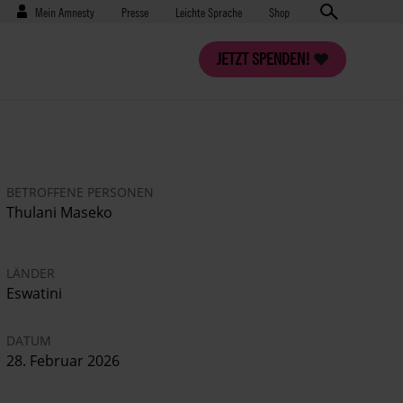
Benutzermenü
Presse
Mein Amnesty
Presse
Leichte Sprache
Shop
JETZT SPENDEN!
BETROFFENE PERSONEN
Thulani Maseko
LÄNDER
Eswatini
DATUM
28. Februar 2026