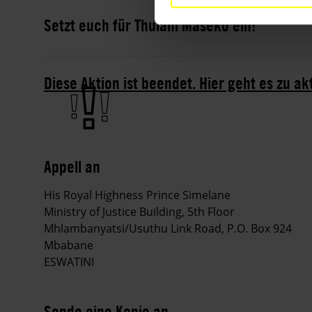
Setzt euch für Thulani Maseko ein!
Diese Aktion ist beendet. Hier geht es zu a
Appell an
His Royal Highness Prince Simelane
Ministry of Justice Building, 5th Floor
Mhlambanyatsi/Usuthu Link Road, P.O. Box 924
Mbabane
ESWATINI
Sende eine Kopie an