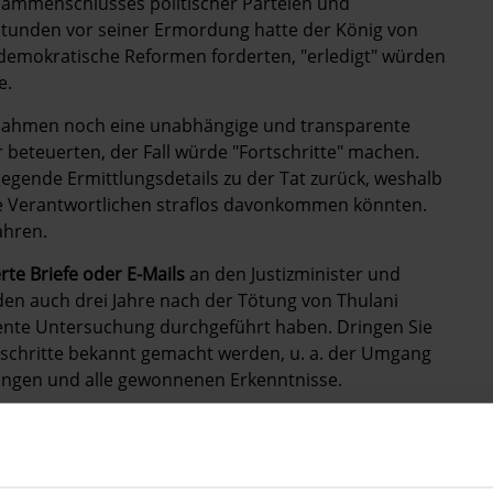
ammenschlusses politischer Parteien und
e Stunden vor seiner Ermordung hatte der König von
ie demokratische Reformen forderten, "erledigt" würden
e.
tnahmen noch eine unabhängige und transparente
eteuerten, der Fall würde "Fortschritte" machen.
legende Ermittlungsdetails zu der Tat zurück, weshalb
die Verantwortlichen straflos davonkommen könnten.
ahren.
erte Briefe oder E-Mails
an den Justizminister und
rden auch drei Jahre nach der Tötung von Thulani
nte Untersuchung durchgeführt haben. Dringen Sie
sschritte bekannt gemacht werden, u. a. der Umgang
hungen und alle gewonnenen Erkenntnisse.
an: