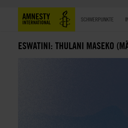
Direkt
zum
Hauptnavigation
AMNESTY
Inhalt
SCHWERPUNKTE
I
INTERNATIONAL
ESWATINI: THULANI MASEKO (M