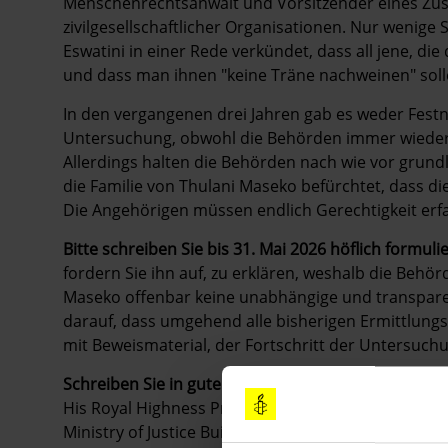
Menschenrechtsanwalt und Vorsitzender eines Zus
zivilgesellschaftlicher Organisationen. Nur wenig
Eswatini in einer Rede verkündet, dass all jene, d
und dass man ihnen "keine Träne nachweinen" soll
In den vergangenen drei Jahren gab es weder Fes
Untersuchung, obwohl die Behörden immer wieder b
Allerdings halten die Behörden nach wie vor grund
die Familie von Thulani Maseko befürchtet, dass 
Die Angehörigen müssen endlich Gerechtigkeit erf
Bitte schreiben Sie bis 31. Mai 2026 höflich formuli
fordern Sie ihn auf, zu erklären, weshalb die Behö
Maseko offenbar keine unabhängige und transpare
darauf, dass umgehend alle bisherigen Ermittlung
mit Beweismaterial, der Fortschritt der Untersuc
Schreiben Sie in gutem Englisch oder auf Deutsch 
His Royal Highness Prince Simelane
Ministry of Justice Building, 5th Floor