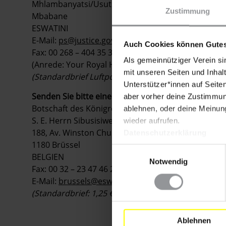
Mhlambanyatsi/Usuthu Link Road, P.O. Box 924
Zustimmung
Mbabane
ESWATINI
E-Mail:
ps@justice.gov.sz
Auch Cookies können Gutes
Fax: 00 268 – 404 35 33
Als gemeinnütziger Verein si
(Anrede: Your Royal Highness / Sehr geehrter Herr 
mit unseren Seiten und Inhalt
(Standardbrief Luftpost bis 20 g: 1,25 €)
Unterstützer*innen auf Seite
Senden Sie bitte eine Kopie Ihres Schreibens an
:
aber vorher deine Zustimmung
Botschaft des Königreichs Eswatini
ablehnen, oder deine Meinung
S. E. Herrn Sibusisiwe Mingomezulu
wieder aufrufen.
1
88, Av. Winston Churchill
Datenschutzerklärung
1180 Brüssel
Einwilligungsauswahl
BELGIEN
Notwendig
Fax: 00 32 – 23 47 46 23
E-Mail:
brussels@eswatini-embassy.eu
(Standardbrief: 1,25 €)
Ablehnen