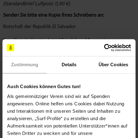
(Standardbrief Luftpost: 0,90 €)
Senden Sie bitte eine Kopie Ihres Schreibens an:
Botschaft der Republik El Salvador
Frau Botschaftsrätin Astrid Guadalupe Moreno Lopez
Joachim-Karnatz-Allee 47
Zustimmung
Details
Über Cookies
10557 Berlin-Tiergarten
Fax: 030-20 64 66 29
Auch Cookies können Gutes tun!
E-Mail:
embasal@embasalva.de
Als gemeinnütziger Verein sind wir auf Spenden
angewiesen. Online helfen uns Cookies dabei Nutzung
(Standardbrief: 0,70 €)
und Interaktionen mit unseren Seiten und Inhalten zu
analysieren, „Surf-Profile“ zu erstellen und die
LÄNDER
El Salvador
Aufmerksamkeit von potentiellen Unterstützer*innen auf
Seiten Dritter zu wecken und für unsere