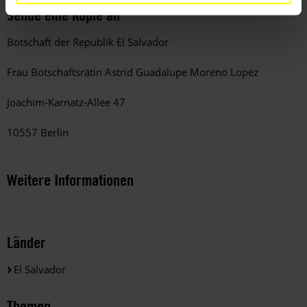
Sende eine Kopie an
Botschaft der Republik El Salvador
Frau Botschaftsrätin Astrid Guadalupe Moreno Lopez
Joachim-Karnatz-Allee 47
10557 Berlin
Weitere Informationen
Länder
El Salvador
Themen