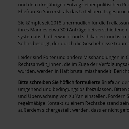
und dem dreijährigen Entzug seiner politischen Rec
Ehefrau Xu Yan erst, als das Urteil bereits gesproc
Sie kämpft seit 2018 unermüdlich für die Freilass
ihres Mannes etwa 300 Anträge bei verschiedenen Re
systematisch überwacht und schikaniert und ist mi
Sohns besorgt, der durch die Geschehnisse traumati
Leider sind Folter und andere Misshandlungen in 
Rechtsanwält_innen, die im Zuge der Verfolgungsa
wurden, werden in Haft brutal misshandelt. Berich
Bitte schreiben Sie höflich formulierte Briefe
an den
umgehend und bedingungslos freizulassen. Bitten 
und Überwachung von Xu Yan einstellen. Fordern S
regelmäßige Kontakt zu einem Rechtsbeistand seine
außerdem sichergestellt werden, dass er nicht gefo