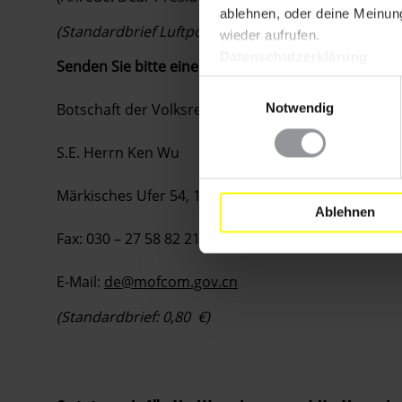
ablehnen, oder deine Meinung
(Standardbrief Luftpost bis 20 g: 1,10 €)
wieder aufrufen.
Datenschutzerklärung
Senden Sie bitte eine Kopie Ihres Schreibens an:
Einwilligungsauswahl
Botschaft der Volksrepublik China
Notwendig
S.E. Herrn Ken Wu
Märkisches Ufer 54, 10179 Berlin
Ablehnen
Fax: 030 – 27 58 82 21
E-Mail:
de@mofcom.gov.cn
(Standardbrief: 0,80 €)