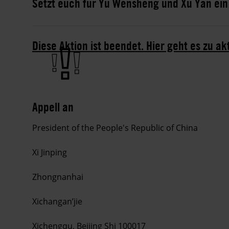
Setzt euch für Yu Wensheng und Xu Yan ein
Diese Aktion ist beendet. Hier geht es zu a
Appell an
Pr
esident of the People's Republic of China
Xi Jinping
Zhongnanhai
Xichangan’jie
Xichengqu, Beijing Shi 100017