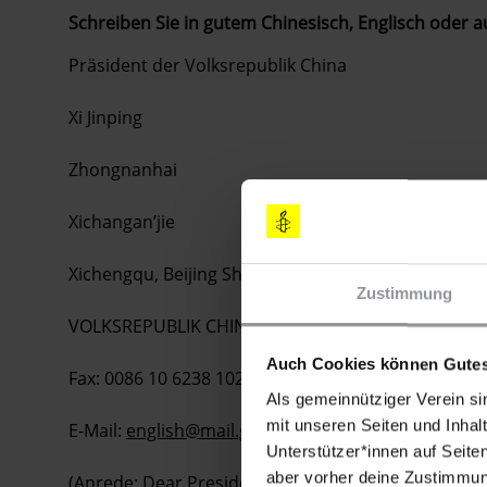
Schreiben Sie in gutem Chinesisch, Englisch oder a
Pr
äsident der Volksrepublik China
Xi Jinping
Zhongnanhai
Xichangan’jie
Xichengqu, Beijing Shi 100017
Zustimmung
VOLKSREPUBLIK CHINA
Auch Cookies können Gutes
Fax: 0086 10 6238 1025
Als gemeinnütziger Verein si
mit unseren Seiten und Inhalt
E-Mail:
english@mail.gov.cn
Unterstützer*innen auf Seite
aber vorher deine Zustimmung
(Anrede: Dear President / Sehr geehrter Herr Präsi