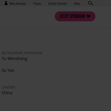
Benutzermenü
Presse
Mein Amnesty
Presse
Leichte Sprache
Shop
JETZT SPENDEN!
BETROFFENE PERSONEN
Yu Wensheng
Xu Yan
LÄNDER
China