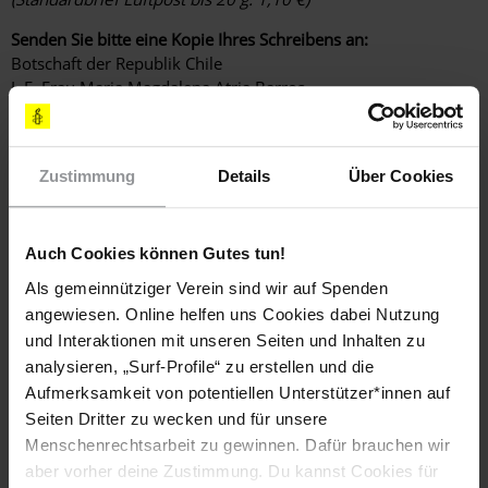
Senden Sie bitte eine Kopie Ihres Schreibens an:
Botschaft der Republik Chile
I. E. Frau Maria Magdalena Atria Barros
Mohrenstr. 42
10117 Berlin
Fax: 030 – 726 20 36 03
Zustimmung
Details
Über Cookies
E-Mail:
echile.alemania@minrel.gob.cl
(Standardbrief: 0,85 €)
Auch Cookies können Gutes tun!
LÄNDER
Als gemeinnütziger Verein sind wir auf Spenden
Chile
angewiesen. Online helfen uns Cookies dabei Nutzung
und Interaktionen mit unseren Seiten und Inhalten zu
DATUM
analysieren, „Surf-Profile“ zu erstellen und die
30. August 2024
Aufmerksamkeit von potentiellen Unterstützer*innen auf
Seiten Dritter zu wecken und für unsere
Bitte setzt euch für Gustavo Gatica ein!
Menschenrechtsarbeit zu gewinnen. Dafür brauchen wir
aber vorher deine Zustimmung. Du kannst Cookies für