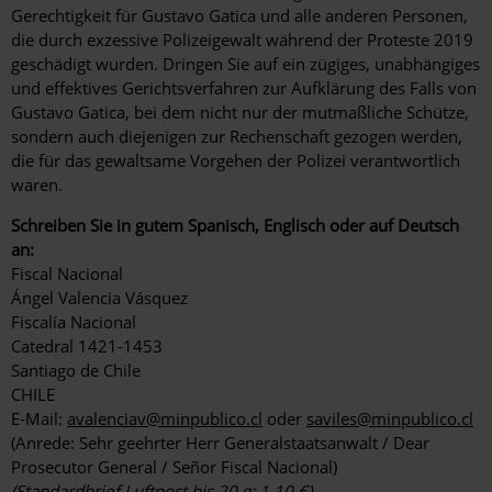
Gerechtigkeit für Gustavo Gatica und alle anderen Personen,
die durch exzessive Polizeigewalt während der Proteste 2019
geschädigt wurden. Dringen Sie auf ein zügiges, unabhängiges
und effektives Gerichtsverfahren zur Aufklärung des Falls von
Gustavo Gatica, bei dem nicht nur der mutmaßliche Schütze,
sondern auch diejenigen zur Rechenschaft gezogen werden,
die für das gewaltsame Vorgehen der Polizei verantwortlich
waren.
Schreiben Sie in gutem Spanisch, Englisch oder auf Deutsch
an:
Fiscal Nacional
Ángel Valencia Vásquez
Fiscalía Nacional
Catedral 1421-1453
Santiago de Chile
CHILE
E-Mail:
avalenciav@minpublico.cl
oder
saviles@minpublico.cl
(Anrede: Sehr geehrter Herr Generalstaatsanwalt / Dear
Prosecutor General / Señor Fiscal Nacional)
(Standardbrief Luftpost bis 20 g: 1,10 €)