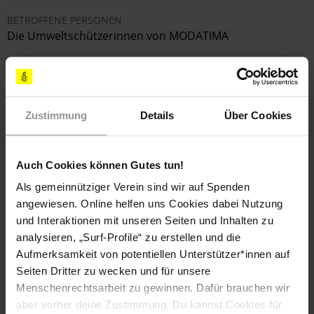
BETROFFENE PERSONEN
Die Umweltschützerinnen von
MODATIMA
LÄNDER
Chile
Zustimmung
Details
Über Cookies
Setzt euch für die Umweltschützerinnen ein!
Auch Cookies können Gutes tun!
Als gemeinnütziger Verein sind wir auf Spenden
angewiesen. Online helfen uns Cookies dabei Nutzung
Diese Aktion ist beendet. Hier geht es zu aktuellen
und Interaktionen mit unseren Seiten und Inhalten zu
Briefen gegen das Vergessen. Handle sofort!
analysieren, „Surf-Profile“ zu erstellen und die
Aufmerksamkeit von potentiellen Unterstützer*innen auf
Seiten Dritter zu wecken und für unsere
Menschenrechtsarbeit zu gewinnen. Dafür brauchen wir
Appell an
aber vorher deine Zustimmung. Du kannst Cookies für