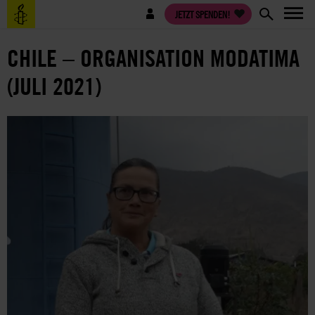
Direkt
Benutzermenü
JETZT SPENDEN!
zum
Inhalt
CHILE – ORGANISATION MODATIMA
(JULI 2021)