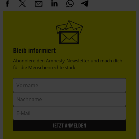
Bleib informiert
Header
Abonniere den Amnesty-Newsletter und mach dich
Text
für die Menschenrechte stark!
Vorname
Nachname
E-
Mail