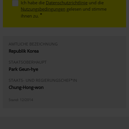
Ich habe die
Datenschutzrichtlinie
und die
Nutzungsbedingungen
gelesen und stimme
ihnen zu.
AMTLICHE BEZEICHNUNG
Republik Korea
STAATSOBERHAUPT
Park Geun-hye
STAATS- UND REGIERUNGSCHEF*IN
Chung-Hong-won
Stand:
12/2014