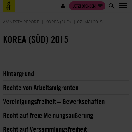
Direkt
Benutzermenü
JETZT SPENDEN!
zum
Inhalt
AMNESTY REPORT
KOREA (SÜD)
07. MAI 2015
KOREA (SÜD) 2015
Hintergrund
Rechte von Arbeitsmigranten
Vereinigungsfreiheit – Gewerkschaften
Recht auf freie Meinungsäußerung
Recht auf Versammlungsfreiheit