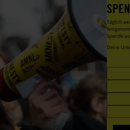
SPEN
Täglich we
festgenomm
Spende au
Deine Unte
Choose
your
favorite
amount