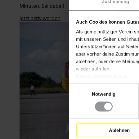
Huckebrink
Zustimmung
Gymnasium
Minuten. Sei dabei!
Erwitte
in
Jetzt aktiv werden
Nordrhein-
Auch Cookies können Gutes
Westfalen
Als gemeinnütziger Verein si
während
des
mit unseren Seiten und Inhalt
Amnesty-
Unterstützer*innen auf Seite
Briefmarathons
aber vorher deine Zustimmung
an
Schulen
ablehnen, oder deine Meinung
im
wieder aufrufen.
Dezember
Datenschutzerklärung
2016
Einwilligungsauswahl
Notwendig
Ablehnen