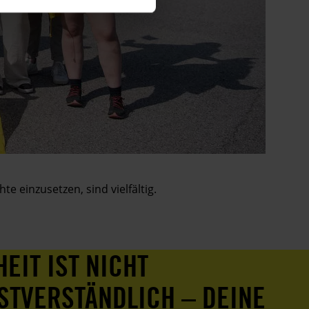
 einzusetzen, sind vielfältig.
HEIT IST NICHT
STVERSTÄNDLICH – DEINE