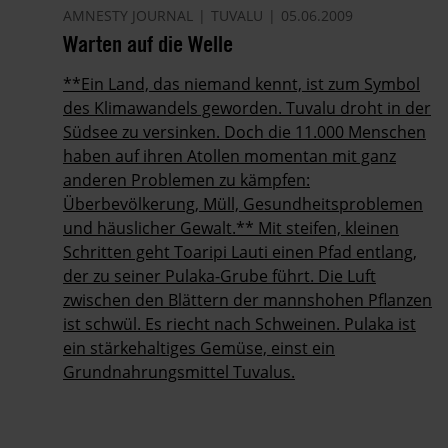
AMNESTY JOURNAL
TUVALU
05.06.2009
Warten auf die Welle
**Ein Land, das niemand kennt, ist zum Symbol
des Klimawandels geworden. Tuvalu droht in der
Südsee zu versinken. Doch die 11.000 Menschen
haben auf ihren Atollen momentan mit ganz
anderen Problemen zu kämpfen:
Überbevölkerung, Müll, Gesundheitsproblemen
und häuslicher Gewalt.** Mit steifen, kleinen
Schritten geht Toaripi Lauti einen Pfad entlang,
der zu seiner Pulaka-Grube führt. Die Luft
zwischen den Blättern der mannshohen Pflanzen
ist schwül. Es riecht nach Schweinen. Pulaka ist
ein stärkehaltiges Gemüse, einst ein
Grundnahrungsmittel Tuvalus.