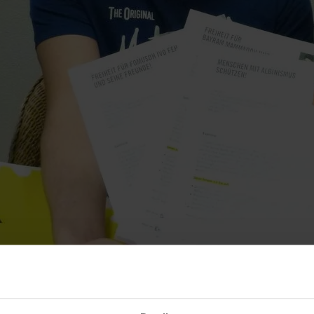
tze dich direkt hier für Menschen in Gefahr ein. Egal ob ein