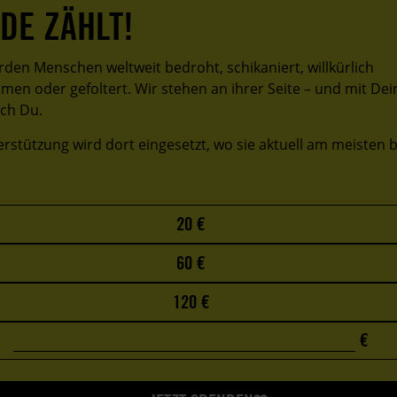
DE ZÄHLT!
rden Menschen weltweit bedroht, schikaniert, willkürlich
en oder gefoltert. Wir stehen an ihrer Seite – und mit Dei
ch Du.
rstützung wird dort eingesetzt, wo sie aktuell am meisten b
20 €
60 €
120 €
€
0
Custom
€
amount