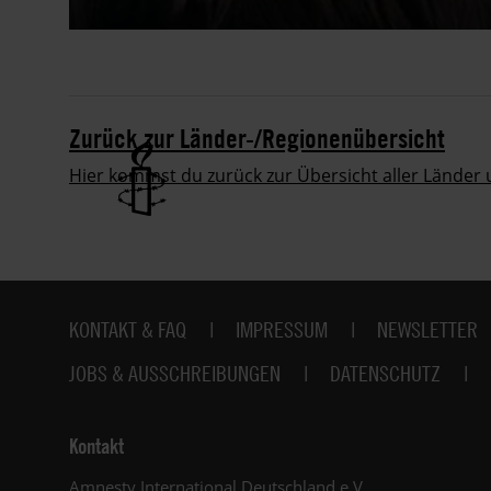
Zurück zur Länder-/Regionenübersicht
Hier kommst du zurück zur Übersicht aller Länder
Fußbereich
KONTAKT & FAQ
IMPRESSUM
NEWSLETTER
JOBS & AUSSCHREIBUNGEN
DATENSCHUTZ
Kontakt
Amnesty International Deutschland e.V.