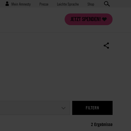
Benutzermenü
Presse
Mein Amnesty
Presse
Leichte Sprache
Shop
JETZT SPENDEN!
2 Ergebnisse