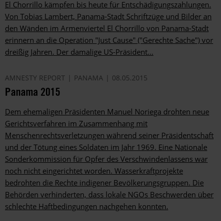
El Chorrillo kämpfen bis heute für Entschä­digungszahlungen.
Von Tobias Lambert, Panama-Stadt Schriftzüge und Bilder an
den Wänden im Armenviertel El Chorrillo von Panama-Stadt
erinnern an die Operation "Just Cause" ("Gerechte Sache") vor
dreißig Jahren. Der damalige US-Präsident...
AMNESTY REPORT
PANAMA
08.05.2015
Panama 2015
Dem ehemaligen Präsidenten Manuel Noriega drohten neue
Gerichtsverfahren im Zusammenhang mit
Menschenrechtsverletzungen während seiner Präsidentschaft
und der Tötung eines Soldaten im Jahr 1969. Eine Nationale
Sonderkommission für Opfer des Verschwindenlassens war
noch nicht eingerichtet worden. Wasserkraftprojekte
bedrohten die Rechte indigener Bevölkerungsgruppen. Die
Behörden verhinderten, dass lokale NGOs Beschwerden über
schlechte Haftbedingungen nachgehen konnten.