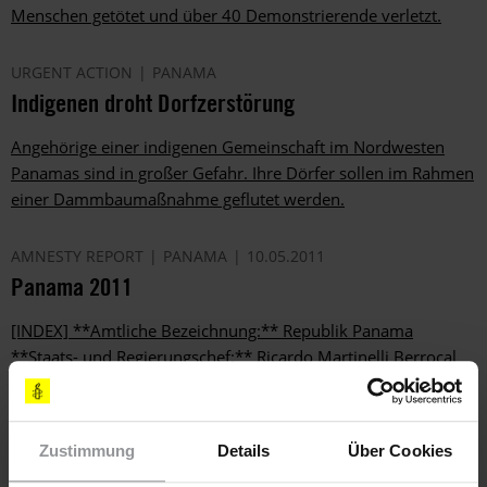
Menschen getötet und über 40 Demonstrierende verletzt.
URGENT ACTION
PANAMA
Indigenen droht Dorfzerstörung
Angehörige einer indigenen Gemeinschaft im Nordwesten
Panamas sind in großer Gefahr. Ihre Dörfer sollen im Rahmen
einer Dammbaumaßnahme geflutet werden.
AMNESTY REPORT
PANAMA
10.05.2011
Panama 2011
[INDEX] **Amtliche Bezeichnung:** Republik Panama
**Staats- und Regierungschef:** Ricardo Martinelli Berrocal
**Todesstrafe:** für alle Straftaten abgeschafft
**Einwohner:** 3,5 Mio. **Lebenserwartung:** 76 Jahre
**Kindersterblichkeit (m/w):** 27/20 pro 1000
Zustimmung
Details
Über Cookies
Lebendgeburten **Alphabetisierungsrate:** 93,5% Besorgnis
herrschte angesichts der Gewalt an Frauen sowie der