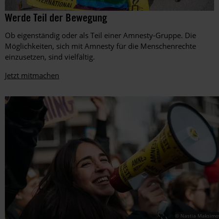
Amnesty-
©
Werde Teil der Bewegung
Amnesty
Mitglieder
International,
setzen
Ob eigenständig oder als Teil einer Amnesty-Gruppe. Die
Foto:
beim
Matthias
Möglichkeiten, sich mit Amnesty für die Menschenrechte
EM-
Balk
einzusetzen, sind vielfältig.
Spiel
zwischen
Jetzt mitmachen
Ungarn
und
Deutschland
im
Juni
2021
in
der
Müncher
Allianz-
Arena
ein
Zeichen
gegen
die
Diskriminierung
© Nastia Maksimo
von