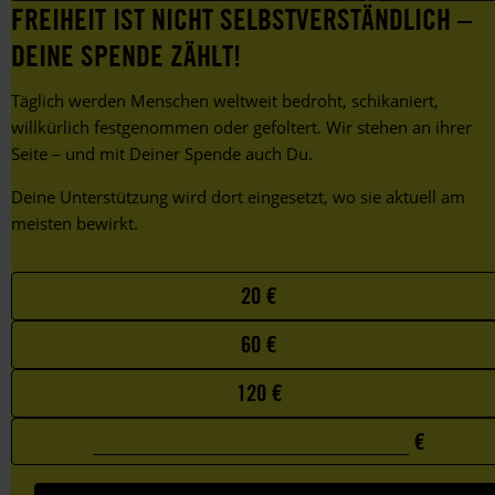
FREIHEIT IST NICHT SELBSTVERSTÄNDLICH –
LGBTIQ+.
DEINE SPENDE ZÄHLT!
Täglich werden Menschen weltweit bedroht, schikaniert,
willkürlich festgenommen oder gefoltert. Wir stehen an ihrer
Seite – und mit Deiner Spende auch Du.
Deine Unterstützung wird dort eingesetzt, wo sie aktuell am
meisten bewirkt.
Choose
20 €
your
60 €
favorite
amount
120 €
€
0
Custom
€
amount