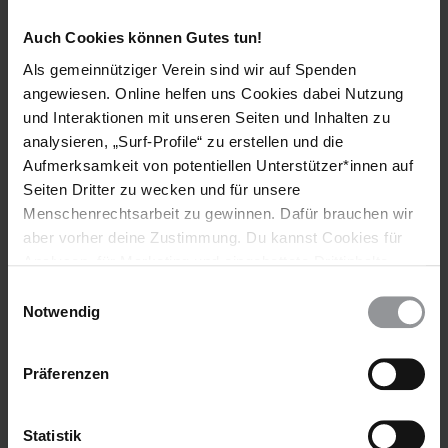
Diskriminierung von indigenen Gruppen und Afro-
Auch Cookies können Gutes tun!
Panamaern. Vier Personen starben bei Zusammenstößen
Als gemeinnütziger Verein sind wir auf Spenden
zwischen Protestierenden und der Polizei. ####
angewiesen. Online helfen uns Cookies dabei Nutzung
[Hintergrund]
und Interaktionen mit unseren Seiten und Inhalten zu
analysieren, „Surf-Profile“ zu erstellen und die
Aufmerksamkeit von potentiellen Unterstützer*innen auf
Was kannst du tun?
Seiten Dritter zu wecken und für unsere
Menschenrechtsarbeit zu gewinnen. Dafür brauchen wir
Mach mit bei unseren Aktionen und setze ein Zeichen für die
aber vorher deine Zustimmung. Du kannst Cookies für
Menschenrechte Unterstütze Amnesty, indem du an
Analysen, für Marketing und eingebettete Drittinhalte
Petitionen teilnimmst, mit deiner Spende unsere Arbeit
auch ablehnen, oder deine Meinung jederzeit später
Einwilligungsauswahl
ermöglichst oder als Mitglied und Förder:in langfristig an
wieder ändern. Diesen Banner kannst Du über den Link
Notwendig
unserer Seite stehst.
im Footer schnell wieder aufrufen.
Datenschutzerklärung
Präferenzen
Statistik