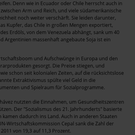
ifen. Denn wie in Ecuador oder Chile herrscht auch in
ft zwischen Arm und Reich, und viele südamerikanische
eichheit noch weiter verschärft. Sie leiden darunter,
das Kupfer, das Chile in großen Mengen exportiert,
is des Erdöls, von dem Venezuela abhängt, sank um 40
und Argentinien massenhaft angebaute Soja ist ein
Wirtschaftsboom und Aufschwünge in Europa und den
rarprodukten gesorgt. Die Preise stiegen, und
 wie schon seit kolonialen Zeiten, auf die rücksichtslose
nte Extraktivismus spülte viel Geld in die
nsumenten und Spielraum für Sozialprogramme.
Chávez nutzten die Einnahmen, um Gesundheitszentren
ützen. Der "Sozialismus des 21. Jahrhunderts" basierte
en kamen dadurch ins Land. Auch in anderen Staaten
N-Wirtschaftskommission Cepal sank die Zahl der
2011 von 19,3 auf 11,3 Prozent.