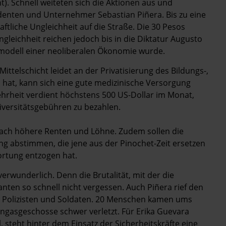
). Schnell weiteten sich die Aktionen aus und
denten und Unternehmer Sebastian Piñera. Bis zu eine
ftliche Ungleichheit auf die Straße. Die 30 Pesos
gleichheit reichen jedoch bis in die Diktatur Augusto
­modell einer neoliberalen Ökonomie wurde.
ttelschicht leidet an der Privatisierung des Bildungs-,
 hat, kann sich eine gute medizinische Versorgung
hrheit verdient höchstens 500 US-Dollar im Monat,
iversitätsgebühren zu bezahlen.
ach höhere Renten und Löhne. Zudem sollen die
g abstimmen, die jene aus der Pinochet-Zeit ersetzen
wortung entzogen hat.
erwunderlich. Denn die Brutalität, mit der die
nten so schnell nicht vergessen. Auch Piñera rief den
0 Polizisten und Soldaten. 20 Menschen kamen ums
asgeschosse schwer verletzt. Für Erika Guevara
 steht hinter dem Einsatz der Sicherheitskräfte eine