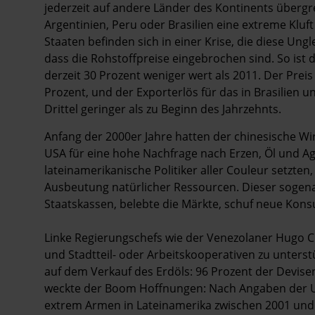
jederzeit auf andere Länder des Kontinents übergre
Argentinien, Peru oder Brasilien eine extreme Klu
Staaten befinden sich in einer Krise, die diese Ungl
dass die Rohstoffpreise eingebrochen sind. So ist 
derzeit 30 Prozent weniger wert als 2011. Der Pre
Prozent, und der Exporterlös für das in Brasilien 
Drittel geringer als zu Beginn des Jahrzehnts.
Anfang der 2000er Jahre hatten der chinesische 
USA für eine hohe Nachfrage nach Erzen, Öl und Ag
lateinamerikanische Politiker aller Couleur setzten,
Ausbeutung natürlicher Ressourcen. Dieser sogenan
Staatskassen, belebte die Märkte, schuf neue Ko
Linke Regierungschefs wie der Venezolaner Hugo 
und Stadtteil- oder Arbeitskooperativen zu unterst
auf dem Verkauf des Erdöls: 96 Prozent der Devis
weckte der Boom Hoffnungen: Nach Angaben der U
extrem Armen in ­Lateinamerika zwischen 2001 und 