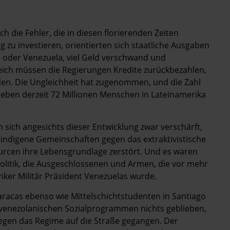
ch die Fehler, die in diesen florierenden Zeiten
 zu investieren, orientierten sich staatliche Ausgaben
en oder Venezuela, viel Geld verschwand und
leich müssen die Regierungen Kredite zurückbezahlen,
. Die Ungleichheit hat zugenommen, und die Zahl
leben derzeit 72 Millionen Menschen in Lateinamerika
sich angesichts dieser Entwicklung zwar verschärft,
 indigene Gemeinschaften gegen das extraktivistische
ourcen ihre Lebensgrundlage zerstört. Und es waren
n Politik, die Ausgeschlossenen und Armen, die vor mehr
inker Militär Präsident ­Venezuelas wurde.
 Caracas ebenso wie Mittelschichtstudenten in Santiago
n venezolanischen Sozialprogrammen nichts geblieben,
egen das Regime auf die Straße gegangen. Der