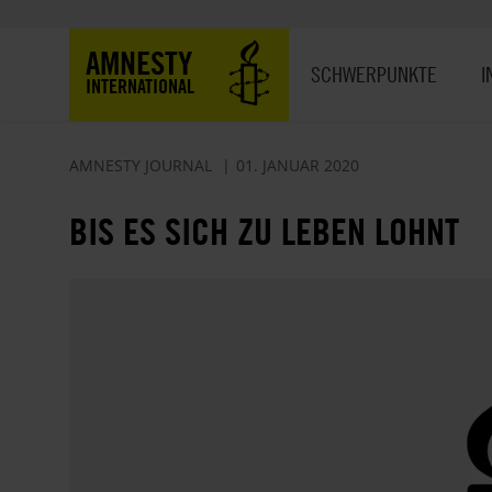
Direkt
zum
Hauptnavigation
AMNESTY
Inhalt
SCHWERPUNKTE
I
INTERNATIONAL
AMNESTY JOURNAL
01. JANUAR 2020
BIS ES SICH ZU LEBEN LOHNT