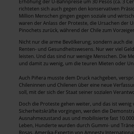
Erhöhung der U-Bahnpreise um 30 Pesos (ca. 3 Cent
richteten sich auch gegen den konservativen Präsi
Million Menschen gingen gegen soziale und wirtscha
waren der Anlass der Proteste, die Ursachen der Un
Pinochets zurück, während der Chile zum Vorzeige
Nicht nur die arme Bevölkerung, sondern auch die Mi
Renten- und Gesundheitswesens. Nur wer viel Geld
leisten. Und das sind nur wenige Menschen. Die Me
und damit zu wenig, um die teuren Mieten oder Un
Auch Piñera musste dem Druck nachgeben, verspr
Chileninnen und Chilenen über eine neue Verfassun
soll, mit der sich der Staat seiner sozialen Verant
Doch die Proteste gehen weiter, und das ist wenig v
Sicherheitskräfte vorgingen, werden die Demonstra
Ausnahmezustand aus und mobilisierte fast 10.00
Leben, Hunderte wurden durch Gummi- und Träneng
Rosas, Amerika-Expertin von Amnesty International,