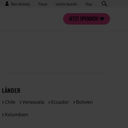
Benutzermenü
Presse
Mein Amnesty
Presse
Leichte Sprache
Shop
JETZT SPENDEN!
LÄNDER
Chile
Venezuela
Ecuador
Bolivien
Kolumbien