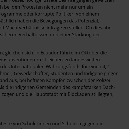
ch bei den Protesten nicht mehr nur um ein
rogramme oder korrupte Politiker. Von einem
tsächlich haben die Bewegungen das Potenzial,
d Machtverhältnisse infrage zu stellen. Ob dies aber
ischeren Verhältnissen und einer Stärkung der
.
n, gleichen sich. In Ecuador führte im Oktober die
insubventionen zu streichen, zu landesweiten
en des Internationalen Währungsfonds für einen 4,2
nehmer, Gewerkschafter, Studenten und Indigene gingen
nd aus, bei heftigen Kämpfen zwischen der Polizei
s die indigenen Gemeinden des kampfstarken Dach­
ogen und die Hauptstadt mit Blockaden stilllegten,
roteste von Schülerinnen und Schülern gegen die