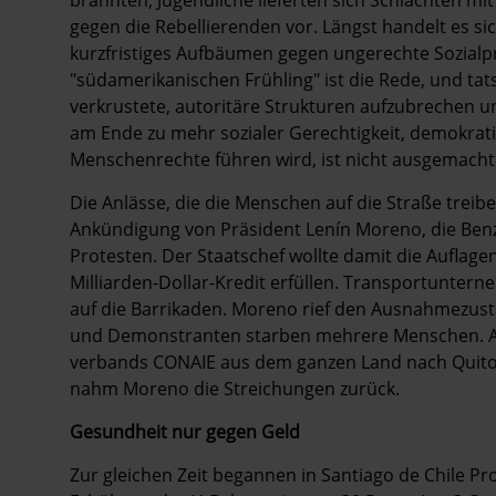
gegen die Rebellierenden vor. Längst handelt es si
kurzfristiges Aufbäumen gegen ungerechte Sozialp
"südamerikanischen Frühling" ist die Rede, und ta
verkrustete, autoritäre Strukturen aufzubrechen un
am Ende zu mehr sozialer Gerechtigkeit, demokrat
Menschenrechte führen wird, ist nicht ausgemacht
Die Anlässe, die die Menschen auf die Straße treibe
Ankündigung von Präsident Lenín Moreno, die Benz
Protesten. Der Staatschef wollte damit die Auflag
Milliarden-Dollar-Kredit erfüllen. Transportunter
auf die Barrikaden. Moreno rief den Ausnahmezusta
und Demonstranten starben mehrere Menschen. Al
verbands CONAIE aus dem ganzen Land nach Quito z
nahm Moreno die Streichungen zurück.
Gesundheit nur gegen Geld
Zur gleichen Zeit begannen in Santiago de Chile P