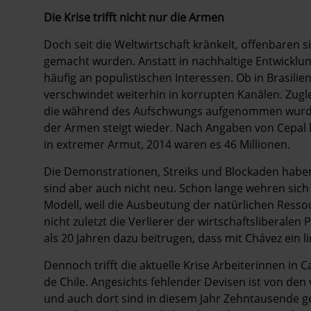
Die Krise trifft nicht nur die Armen
Doch seit die Weltwirtschaft kränkelt, offenbaren si
gemacht wurden. Anstatt in nachhaltige Entwicklung
häufig an populistischen Interessen. Ob in Brasili
verschwindet weiterhin in korrupten Kanälen. Zug
die während des Aufschwungs aufgenommen wurden
der Armen steigt wieder. Nach Angaben von Cepal 
in extremer Armut, 2014 waren es 46 Millionen.
Die Demonstrationen, Streiks und Blockaden haben 
sind aber auch nicht neu. Schon lange wehren sich
Modell, weil die Ausbeutung der ­natürlichen Ress
nicht zuletzt die Verlierer der wirtschaftsliberale
als 20 Jahren dazu beitrugen, dass mit Chávez ein l
Dennoch trifft die aktuelle Krise Arbeiterinnen in
de Chile. Angesichts fehlender Devisen ist von de
und auch dort sind in diesem Jahr Zehntausende g