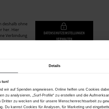
en deshalb ohne
r her. Hier
DATENSCHUTZEINSTELLUNGEN
eine Verbindung
VERWALTEN
Details
 tun!
ähnlichen Muster wie frühere Angriffe durch Al-
nd wir auf Spenden angewiesen. Online helfen uns Cookies dabe
: Nach Beginn des Angriffs konnten die
en zu analysieren, „Surf-Profile“ zu erstellen und die Aufmerksa
lkerung nicht beschützen und flohen, woraufhin DAG-
n Dritter zu wecken und für unsere Menschenrechtsarbeit zu ge
. Du kannst Cookies für Analysen, für Marketing und eingebettet