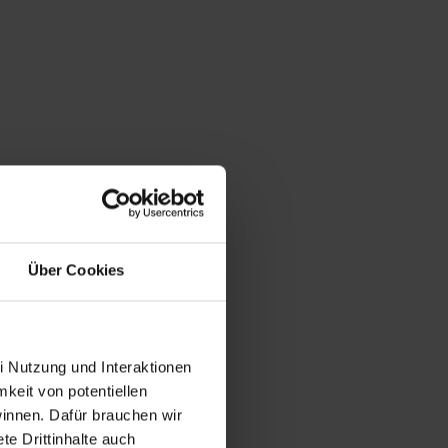
Bestimmungen
des
DSGVO
verarbeitet.
Über
die
Arbeit
und
die
Möglichkeiten
der
Über Cookies
Unterstützung
von
Amnesty
informieren
i Nutzung und Interaktionen
wir
mkeit von potentiellen
dich
winnen. Dafür brauchen wir
ggf.
e Drittinhalte auch