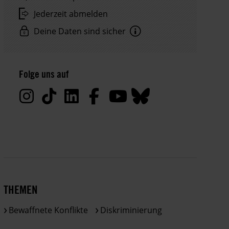
Jederzeit abmelden
Deine Daten sind sicher
Hinweis
Datenschutz:
Folge uns auf
Deine
Daten
werden
von
uns
nur
zu
satzungsgemäßen
Zwecken
THEMEN
und
gemäß
Bewaffnete Konflikte
Diskriminierung
der
gesetzlichen