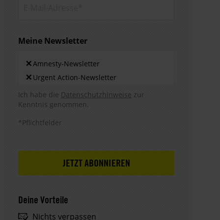
E-Mail-
Adresse*
Meine Newsletter
Newsletters
×
Amnesty-Newsletter
×
Urgent Action-Newsletter
Hinweis DSE
Ich habe die
Datenschutzhinweise
zur
Kenntnis genommen.
*Pflichtfelder
Deine Vorteile
Nichts verpassen