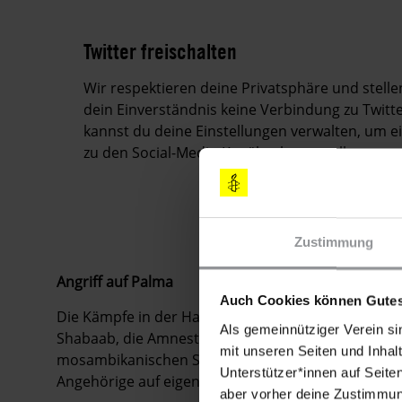
Twitter freischalten
Wir respektieren deine Privatsphäre und stell
dein Einverständnis keine Verbindung zu Twitte
kannst du deine Einstellungen verwalten, um 
zu den Social-Media-Kanälen herzustellen.
Zustimmung
Angriff auf Palma
Auch Cookies können Gutes
Die Kämpfe in der Hafenstadt Palma folgten einem 
Als gemeinnütziger Verein si
Shabaab, die Amnesty International untersucht hat
mit unseren Seiten und Inhalt
mosambikanischen Sicherheitskräfte die Zivilbevö
Unterstützer*innen auf Seite
Angehörige auf eigene Faust agierten.
aber vorher deine Zustimmung