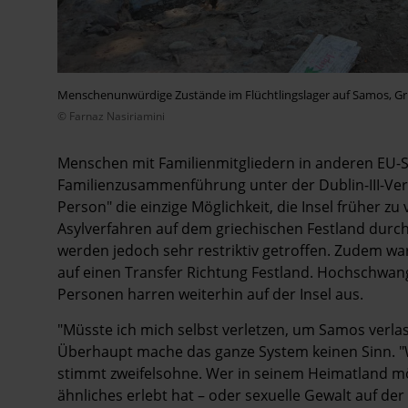
Menschenunwürdige Zustände im Flüchtlingslager auf Samos, Gr
© Farnaz Nasiriamini
Menschen mit Familienmitgliedern in anderen EU-S
Familienzusammenführung unter der Dublin-III-Vero
Person" die einzige Möglichkeit, die Insel früher z
Asylverfahren auf dem griechischen Festland durchl
werden jedoch sehr restriktiv getroffen. Zudem w
auf einen Transfer Richtung Festland. Hochschwan
Personen harren weiterhin auf der Insel aus.
"Müsste ich mich selbst verletzen, um Samos verlass
Überhaupt mache das ganze System keinen Sinn. "Wi
stimmt zweifelsohne. Wer in seinem Heimatland mög
ähnliches erlebt hat – oder sexuelle Gewalt auf de