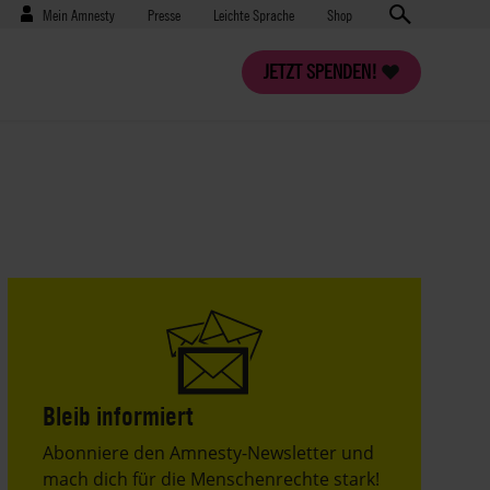
Benutzermenü
Presse
Mein Amnesty
Presse
Leichte Sprache
Shop
JETZT SPENDEN!
Bleib informiert
Header
Abonniere den Amnesty-Newsletter und
Text
mach dich für die Menschenrechte stark!