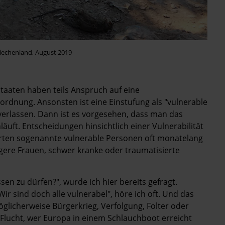
iechenland, August 2019
taaten haben teils Anspruch auf eine
rdnung. Ansonsten ist eine Einstufung als "vulnerable
u verlassen. Dann ist es vorgesehen, dass man das
äuft. Entscheidungen hinsichtlich einer Vulnerabilität
arten sogenannte vulnerable Personen oft monatelang
gere Frauen, schwer kranke oder traumatisierte
en zu dürfen?", wurde ich hier bereits gefragt.
r sind doch alle vulnerabel", höre ich oft. Und das
licherweise Bürgerkrieg, Verfolgung, Folter oder
r Flucht, wer Europa in einem Schlauchboot erreicht