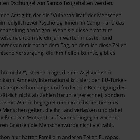
annten Dschungel von Samos festgehalten werden.
nen Arzt gibt, der die "Vulnerabilität" der Menschen
rhin lediglich zwei Psycholog_innen im Camp – und das
ehandlung benötigen. Wenn sie diese nicht zum
weise nachdem sie ein Jahr warten mussten und
nnter von mir hat an dem Tag, an dem ich diese Zeilen
ische Versorgung, die ihm helfen könnte, gibt es
e nicht?", ist eine Frage, die mir Asylsuchende
 kann. Amnesty International kritisiert den EU-Türkei-
n Camps schon lange und fordert die Beendigung des
ätzlich nicht als Zahlen heruntergerechnet, sondern
te mit Würde begegnet und ein selbstbestimmtes
e Menschen gelten, die ihr Land verlassen und dabei
enießen. Der "Hotspot" auf Samos hingegen zeichnet
eren Grenzen die Menschenwürde nicht viel zählt.
schen hier hätten Familie in anderen Teilen Europas.