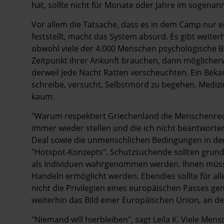
hat, sollte nicht für Monate oder Jahre im sogen
Vor allem die Tatsache, dass es in dem Camp nur ei
feststellt, macht das System absurd. Es gibt weite
obwohl viele der 4.000 Menschen psychologische B
Zeitpunkt ihrer Ankunft brauchen, dann möglicher
derweil jede Nacht Ratten verscheuchten. Ein Beka
schreibe, versucht, Selbstmord zu begehen. Medizin
kaum.
"Warum respektiert Griechenland die Menschenrecht
immer wieder stellen und die ich nicht beantworten
Deal sowie die unmenschlichen Bedingungen in de
"Hotspot-Konzepts". Schutzsuchende sollten grunds
als Individuen wahrgenommen werden. Ihnen müss
Handeln ermöglicht werden. Ebendies sollte für all
nicht die Privilegien eines europäischen Passes g
weiterhin das Bild einer Europäischen Union, an d
"Niemand will hierbleiben", sagt Leila K. Viele Men