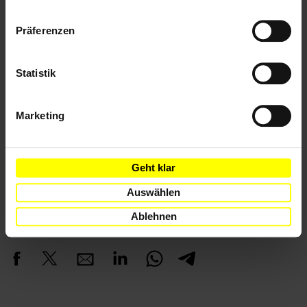
im Footer schnell wieder aufrufen.
Datenschutzerklärung
Präferenzen
Weitere Informationen
Statistik
Marketing
Länder
Marokko
Geht klar
Auswählen
Ablehnen
Teile diesen Beitrag