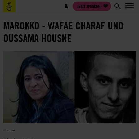
Direkt
Benutzermenü
JETZT SPENDEN!
zum
Inhalt
MAROKKO - WAFAE CHARAF UND
OUSSAMA HOUSNE
© Privat