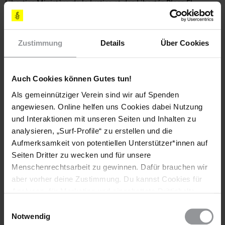
Liberties Ministère de la Justice et des Libertés Place El
Mamounia – BP 1015, Rabat, MAROKKO Fax: 00 212 – 53 77
34 72 5 E-Mail:
cabinet@justice.gov.ma
(Anrede: Your
Excellency / Exzellenz)
(Standardbrief Luftpost bis 20 g: 0,80
Zustimmung
Details
Über Cookies
€)
Senden Sie bitte eine Kopie Ihres Schreibens an:
Botschaft des
Königreichs Marokko S.E. Herrn Omar Zniber
Auch Cookies können Gutes tun!
Niederwallstraße 39, 10117 Berlin Fax: 030 – 20 61 24 20 E-
Als gemeinnütziger Verein sind wir auf Spenden
Mail:
kontakt@botschaft-marokko.de
angewiesen. Online helfen uns Cookies dabei Nutzung
LÄNDER
und Interaktionen mit unseren Seiten und Inhalten zu
Marokko
analysieren, „Surf-Profile“ zu erstellen und die
Aufmerksamkeit von potentiellen Unterstützer*innen auf
AI INDEX
Seiten Dritter zu wecken und für unsere
DEU 11/029/2015
Menschenrechtsarbeit zu gewinnen. Dafür brauchen wir
aber vorher deine Zustimmung. Du kannst Cookies für
Analysen, für Marketing und eingebettete Drittinhalte
Diese Aktion ist beendet. Hier geht es zu aktuellen
auch ablehnen, oder deine Meinung jederzeit später
Einwilligungsauswahl
wieder ändern. Diesen Banner kannst Du über den Link
Briefen gegen das Vergessen. Handle sofort!
Notwendig