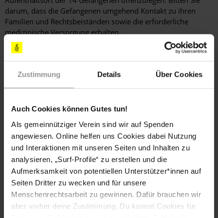
darum, dass die Gefangenen umgehend Kontakt zu ihren
Familien und Rechtsbeiständen sowie die erforderliche
medizinische Versorgung erhalten.
Schreiben Sie in gutem Arabisch, Englisch oder auf Deutsch
an:
General Mohamed Ould Abdel Aziz President of the
Islamic Republic of Mauritania Secretary of the President, Ely
Zustimmung
Details
Über Cookies
Kyakh, Presidency BP 184 Nouakchott MAURETANIEN
(korrekte Anrede: Your Excellency / Exzellenz)
Auch Cookies können Gutes tun!
(Standardbrief Luftpost bis 20 g: € 0,75)
Als gemeinnütziger Verein sind wir auf Spenden
Senden Sie bitte eine Kopie Ihres Schreibens an
Botschaft der
angewiesen. Online helfen uns Cookies dabei Nutzung
Islamischen Republik Mauretanien S. E. Herrn Bebbe Ould
und Interaktionen mit unseren Seiten und Inhalten zu
Mohamed M'Bareck Kommandantenstr. 80, 10117 Berlin Fax:
analysieren, „Surf-Profile“ zu erstellen und die
030 - 20 67 47 50 E-Mail:
ambarim.berlin@gmx.de
Aufmerksamkeit von potentiellen Unterstützer*innen auf
LÄNDER
Seiten Dritter zu wecken und für unsere
Mauretanien
Menschenrechtsarbeit zu gewinnen. Dafür brauchen wir
aber vorher deine Zustimmung. Du kannst Cookies für
AI INDEX
Analysen, für Marketing und eingebettete Drittinhalte