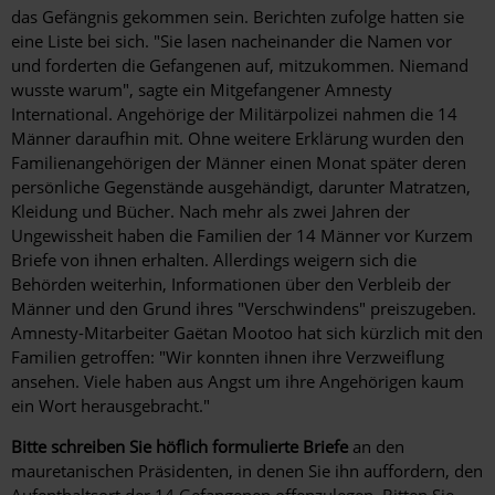
das Gefängnis gekommen sein. Berichten zufolge hatten sie
eine Liste bei sich. "Sie lasen nacheinander die Namen vor
und forderten die Gefangenen auf, mitzukommen. Niemand
wusste warum", sagte ein Mitgefangener Amnesty
International. Angehörige der Militärpolizei nahmen die 14
Männer daraufhin mit. Ohne weitere Erklärung wurden den
Familienangehörigen der Männer einen Monat später deren
persönliche Gegenstände ausgehändigt, darunter Matratzen,
Kleidung und Bücher. Nach mehr als zwei Jahren der
Ungewissheit haben die Familien der 14 Männer vor Kurzem
Briefe von ihnen erhalten. Allerdings weigern sich die
Behörden weiterhin, Informationen über den Verbleib der
Männer und den Grund ihres "Verschwindens" preiszugeben.
Amnesty-Mitarbeiter Gaëtan Mootoo hat sich kürzlich mit den
Familien getroffen: "Wir konnten ihnen ihre Verzweiflung
ansehen. Viele haben aus Angst um ihre Angehörigen kaum
ein Wort herausgebracht."
Bitte schreiben Sie höflich formulierte Briefe
an den
mauretanischen Präsidenten, in denen Sie ihn auffordern, den
Aufenthaltsort der 14 Gefangenen offenzulegen. Bitten Sie