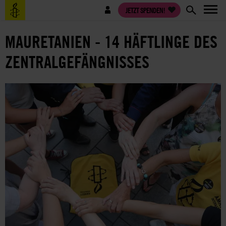
Direkt
Benutzermenü
JETZT SPENDEN!
zum
Inhalt
MAURETANIEN - 14 HÄFTLINGE DES
ZENTRALGEFÄNGNISSES