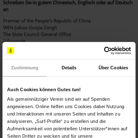
Schreiben Sie in gutem Chinesisch, Englisch oder auf Deutsch
an
Premier of the People's Republic of China
WEN Jiabao Guojia Zongli
The State Council General Office
2 Fuyoujie
Xichengqu
Beijingshi 100017
CHINA
Zustimmung
Details
Über Cookies
(korrekte Anrede: Your Excellency)
Fax: (00 86) 10 65961109 (Außenministerium)
Standardbrief Luftpost bis 20 g: € 0,75
Auch Cookies können Gutes tun!
Senden Sie bitte eine Kopie Ihres Schreibens an
Als gemeinnütziger Verein sind wir auf Spenden
angewiesen. Online helfen uns Cookies dabei Nutzung
Botschaft der Volksrepublik China
und Interaktionen mit unseren Seiten und Inhalten zu
S.E. Herrn Hongbo Wu
analysieren, „Surf-Profile“ zu erstellen und die
Märkisches Ufer 54
Aufmerksamkeit von potentiellen Unterstützer*innen auf
10179 Berlin
Fax: 030-27 58 82 21
Seiten Dritter zu wecken und für unsere