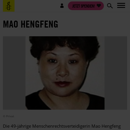
Direkt
Benutzermenü
JETZT SPENDEN!
zum
Inhalt
MAO HENGFENG
© Privat
Die 49-jährige Menschenrechtsverteidigerin Mao Hengfeng