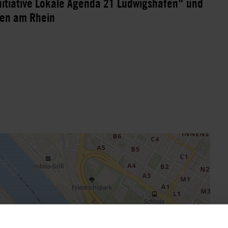
nitiative Lokale Agenda 21 Ludwigshafen“ und
fen am Rhein