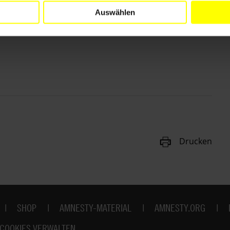
Auswählen
Drucken
SHOP
AMNESTY-MATERIAL
AMNESTY.ORG
COOKIES VERWALTEN