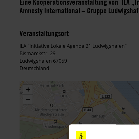
Eine Kooperationsveranstaltung von ILA „I
Amnesty International – Gruppe Ludwigsha
Veranstaltungsort
ILA "Initiative Lokale Agenda 21 Ludwigshafen"
Bismarckstr. 29
Ludwigshafen 67059
Deutschland
+
−