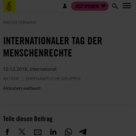
Direkt
Benutzermenü
JETZT SPENDEN!
zum
Inhalt
PRESSETERMINE
INTERNATIONALER TAG DER
MENSCHENRECHTE
10.12.2018, International
AKTION
EHRENAMTLICHE GRUPPEN
Aktionen weltweit
Teile diesen Beitrag