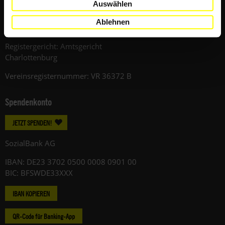
Auswählen
12059 Berlin
Ablehnen
Telefon: +49 (0)30 / 420248-0
Registergericht: Amtsgericht
Charlottenburg
Vereinsregisternummer: VR 36372 B
Spendenkonto
JETZT SPENDEN!
SozialBank AG
IBAN: DE23 3702 0500 0008 0901 00
BIC: BFSWDE33XXX
IBAN KOPIEREN
QR-Code für Banking-App