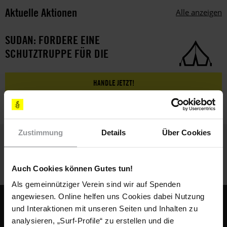
Aktuelle Aktionen
Alle anzeigen
SUDAN: FORDERE EINE
SCHUTZTRUPPE FÜR DIE
ZIVILBEVÖLKERUNG!
HANDLE JETZT!
Zustimmung
Details
Über Cookies
Auch Cookies können Gutes tun!
Als gemeinnütziger Verein sind wir auf Spenden
angewiesen. Online helfen uns Cookies dabei Nutzung
Fußbereich
KONTAKT & FAQ
und Interaktionen mit unseren Seiten und Inhalten zu
analysieren, „Surf-Profile“ zu erstellen und die
IMPRESSUM