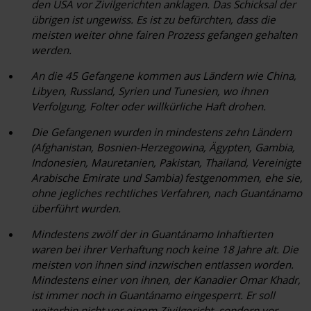
den USA vor Zivilgerichten anklagen. Das Schicksal der
übrigen ist ungewiss. Es ist zu befürchten, dass die
meisten weiter ohne fairen Prozess gefangen gehalten
werden.
An die
45
Gefangene kommen aus Ländern wie China,
Libyen, Russland, Syrien und Tunesien, wo ihnen
Verfolgung, Folter oder willkürliche Haft drohen.
Die Gefangenen wurden in mindestens
zehn
Ländern
(Afghanistan, Bosnien-Herzegowina, Ägypten, Gambia,
Indonesien, Mauretanien, Pakistan, Thailand, Vereinigte
Arabische Emirate und Sambia) festgenommen, ehe sie,
ohne jegliches rechtliches Verfahren, nach Guantánamo
überführt wurden.
Mindestens
zwölf
der in Guantánamo Inhaftierten
waren bei ihrer Verhaftung noch keine 18 Jahre alt. Die
meisten von ihnen sind inzwischen entlassen worden.
Mindestens einer von ihnen, der Kanadier Omar Khadr,
ist immer noch in Guantánamo eingesperrt. Er soll
weiterhin nicht vor einem Zivilgericht, sondern vor