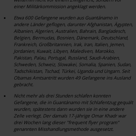
einer Militärkommission angeklagt werden.
Etwa
600
Gefangene wurden aus Guantánamo in
andere Länder geflogen, darunter Afghanistan, Ägypten,
Albanien, Algerien, Australien, Bahrain, Bangladesch,
Belgien, Bermudas, Bosnien, Dänemark, Deutschland,
Frankreich, Großbritannien, Irak, Iran, Italien, Jemen,
Jordanien, Kuwait, Libyen, Malediven, Marokko,
Pakistan, Palau, Portugal, Russland, Saudi-Arabien,
Schweden, Schweiz, Slowakei, Somalia, Spanien, Sudan,
Tadschikistan, Tschad, Türkei, Uganda und Ungarn. Seit
Obamas Amtsantritt wurden 49 Gefangene ins Ausland
gebracht.
Nicht mehr als
drei
Stunden schlafen konnten
Gefangene, die in Guantánamo mit Schlafentzug gequält
wurden, spätestens dann wurden sie in eine andere
Zelle verlegt. Der damals 17-jährige Omar Khadr war
drei
Wochen lang dieser "frequent flyer program"
genannten Misshandlungsmethode ausgesetzt.