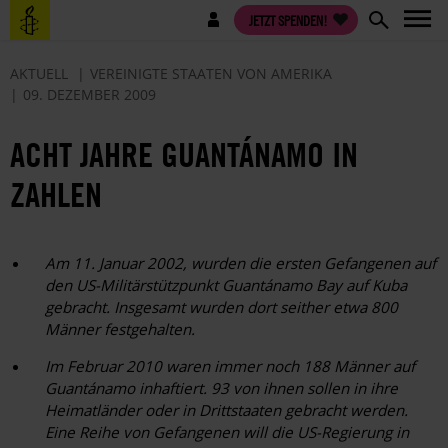
Direkt
Benutzermenü
JETZT SPENDEN!
zum
Inhalt
AKTUELL
VEREINIGTE STAATEN VON AMERIKA
09. DEZEMBER 2009
ACHT JAHRE GUANTÁNAMO IN
ZAHLEN
Am 11. Januar 2002, wurden die ersten Gefangenen auf
den US-Militärstützpunkt Guantánamo Bay auf Kuba
gebracht. Insgesamt wurden dort seither etwa 800
Männer festgehalten.
Im Februar 2010 waren immer noch
188
Männer auf
Guantánamo inhaftiert.
93
von ihnen sollen in ihre
Heimatländer oder in Drittstaaten gebracht werden.
Eine Reihe von Gefangenen will die US-Regierung in