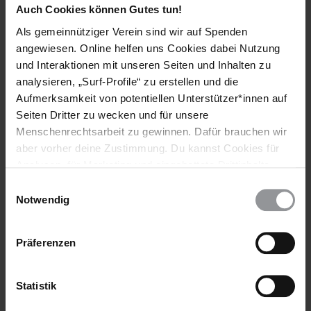
Auch Cookies können Gutes tun!
Länder
Als gemeinnütziger Verein sind wir auf Spenden
angewiesen. Online helfen uns Cookies dabei Nutzung
Vereinigte Staaten Von Amerika
und Interaktionen mit unseren Seiten und Inhalten zu
analysieren, „Surf-Profile“ zu erstellen und die
Themen
Aufmerksamkeit von potentiellen Unterstützer*innen auf
Seiten Dritter zu wecken und für unsere
Terrorismusbekämpfung
Menschenrechtsarbeit zu gewinnen. Dafür brauchen wir
aber vorher deine Zustimmung. Du kannst Cookies für
Analysen, für Marketing und eingebettete Drittinhalte
Teile diesen Beitrag
auch ablehnen, oder deine Meinung jederzeit später
Einwilligungsauswahl
wieder ändern. Diesen Banner kannst Du über den Link
Notwendig
im Footer schnell wieder aufrufen.
Datenschutzerklärung
Präferenzen
Statistik