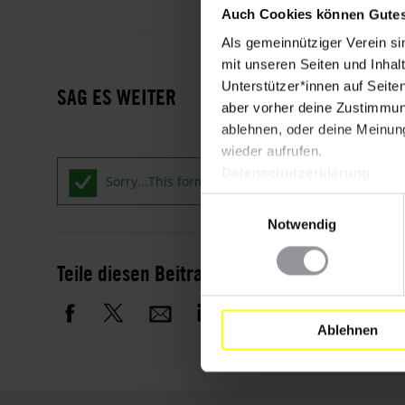
Auch Cookies können Gutes
Als gemeinnütziger Verein si
mit unseren Seiten und Inhalt
Unterstützer*innen auf Seite
SAG ES WEITER
aber vorher deine Zustimmung
ablehnen, oder deine Meinung
wieder aufrufen.
Datenschutzerklärung
Statusmeldung
Sorry...This form is closed to new submissions.
Einwilligungsauswahl
Notwendig
Teile diesen Beitrag
Ablehnen