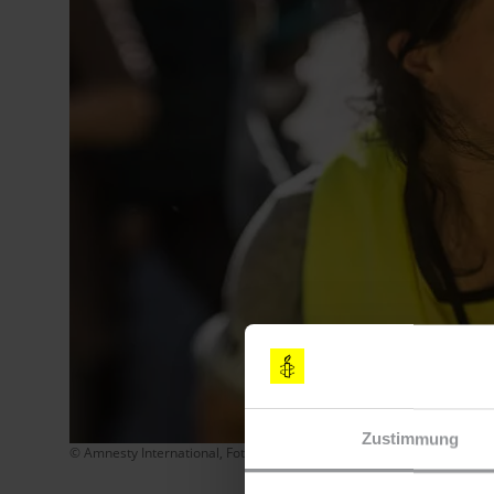
Zustimmung
© Amnesty International, Foto: Jarek Godlewski