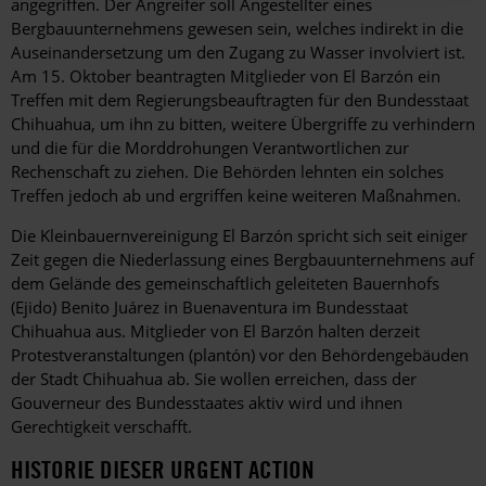
angegriffen. Der Angreifer soll Angestellter eines
Bergbauunternehmens gewesen sein, welches indirekt in die
Auseinandersetzung um den Zugang zu Wasser involviert ist.
Am 15. Oktober beantragten Mitglieder von El Barzón ein
Treffen mit dem Regierungsbeauftragten für den Bundesstaat
Chihuahua, um ihn zu bitten, weitere Übergriffe zu verhindern
und die für die Morddrohungen Verantwortlichen zur
Rechenschaft zu ziehen. Die Behörden lehnten ein solches
Treffen jedoch ab und ergriffen keine weiteren Maßnahmen.
Die Kleinbauernvereinigung El Barzón spricht sich seit einiger
Zeit gegen die Niederlassung eines Bergbauunternehmens auf
dem Gelände des gemeinschaftlich geleiteten Bauernhofs
(Ejido) Benito Juárez in Buenaventura im Bundesstaat
Chihuahua aus. Mitglieder von El Barzón halten derzeit
Protestveranstaltungen (plantón) vor den Behördengebäuden
der Stadt Chihuahua ab. Sie wollen erreichen, dass der
Gouverneur des Bundesstaates aktiv wird und ihnen
Gerechtigkeit verschafft.
HISTORIE DIESER URGENT ACTION