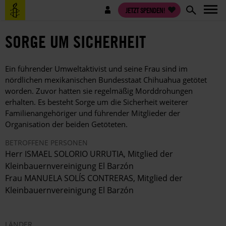
Direkt
Benutzermenü
JETZT SPENDEN!
zum
Inhalt
SORGE UM SICHERHEIT
Ein führender Umweltaktivist und seine Frau sind im
nördlichen mexikanischen Bundesstaat Chihuahua getötet
worden. Zuvor hatten sie regelmäßig Morddrohungen
erhalten. Es besteht Sorge um die Sicherheit weiterer
Familienangehöriger und führender Mitglieder der
Organisation der beiden Getöteten.
BETROFFENE PERSONEN
Herr ISMAEL SOLORIO URRUTIA, Mitglied der
Kleinbauernvereinigung El Barzón
Frau MANUELA SOLÍS CONTRERAS, Mitglied der
Kleinbauernvereinigung El Barzón
LÄNDER