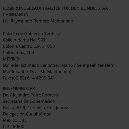
REGIERUNGSBEAUFTRAGTER FÜR DEN BUNDESSTAAT
CHIHUAHUA
Lic. Raymundo Romero Maldonado
Palacio de Gobierno 1er Piso
Calle Aldama No. 901
Colonia Centro C.P. 31000
Chihuahua, Chih.
MEXIKO
(Anrede: Estimado Señor Secretario / Sehr geehrter Herr
Maldonado / Dear Mr Maldonado)
Fax: (00 52) 614 4299 341
INNENMINISTER
Dr. Alejandro Poiré Romero
Secretaría de Gobernación
Bucareli 99, 1er. piso, Col. Juárez
Delegación Cuauhtémoc
México D.F.
C.P. 06600