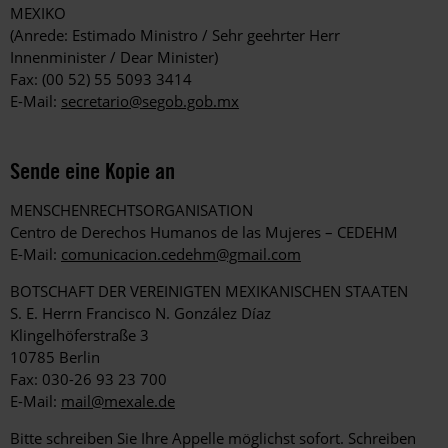
MEXIKO
(Anrede: Estimado Ministro / Sehr geehrter Herr
Innenminister / Dear Minister)
Fax: (00 52) 55 5093 3414
E-Mail:
secretario@segob.gob.mx
Sende eine Kopie an
MENSCHENRECHTSORGANISATION
Centro de Derechos Humanos de las Mujeres – CEDEHM
E-Mail:
comunicacion.cedehm@gmail.com
BOTSCHAFT DER VEREINIGTEN MEXIKANISCHEN STAATEN
S. E. Herrn Francisco N. González Díaz
Klingelhöferstraße 3
10785 Berlin
Fax: 030-26 93 23 700
E-Mail:
mail@mexale.de
Bitte schreiben Sie Ihre Appelle möglichst sofort. Schreiben