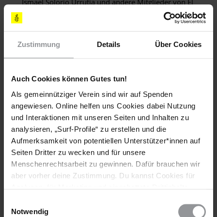
Ismael Solorio Urrutia und andere Mitglieder von El
Barzón erhalten haben.
PLEASE WRITE IMMEDIATELY
Zustimmung
Details
Über Cookies
Calling on the federal and state authorities to guarantee
the safety of Ismael Solorio Urrutia’s family and leader
members of the movement El Barzón, Chihuahua.
Auch Cookies können Gutes tun!
Als gemeinnütziger Verein sind wir auf Spenden
Demanding the authorities carry out a swift, full and
impartial investigation into the killing of Ismael Solorio
angewiesen. Online helfen uns Cookies dabei Nutzung
Urrutia and his wife Manuela Solís Contreras, and bring
und Interaktionen mit unseren Seiten und Inhalten zu
those responsible to justice.
analysieren, „Surf-Profile“ zu erstellen und die
Aufmerksamkeit von potentiellen Unterstützer*innen auf
Urging the authorities to investigate the pattern of
Seiten Dritter zu wecken und für unsere
threats received by Ismael Solorio Urrutia and members
Menschenrechtsarbeit zu gewinnen. Dafür brauchen wir
of the movement El Barzón, Chihuahua.
aber vorher deine Zustimmung. Du kannst Cookies für
Analysen, für Marketing und eingebettete Drittinhalte
auch ablehnen, oder deine Meinung jederzeit später
Einwilligungsauswahl
Sachlage
wieder ändern. Diesen Banner kannst Du über den Link
Notwendig