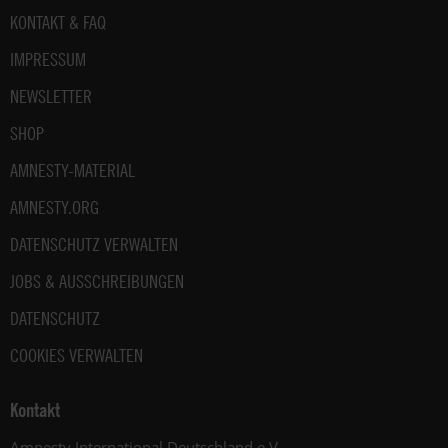
Fußbereich
KONTAKT & FAQ
IMPRESSUM
NEWSLETTER
SHOP
AMNESTY-MATERIAL
AMNESTY.ORG
DATENSCHUTZ VERWALTEN
JOBS & AUSSCHREIBUNGEN
DATENSCHUTZ
COOKIES VERWALTEN
Kontakt
Amnesty International Deutschland e.V.