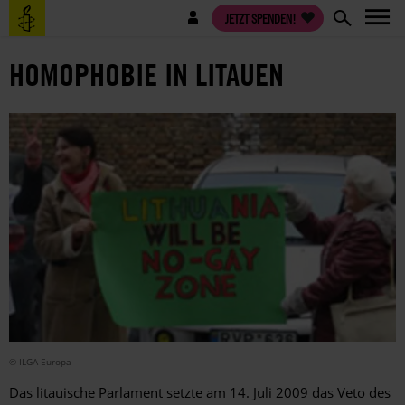
Direkt
Benutzermenü
JETZT SPENDEN!
zum
Inhalt
HOMOPHOBIE IN LITAUEN
© ILGA Europa
Das litauische Parlament setzte am 14. Juli 2009 das Veto des