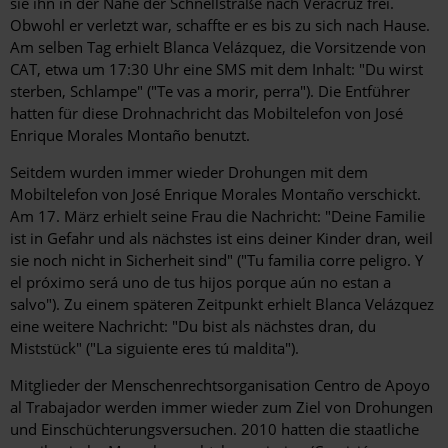
sie ihn in der Nähe der Schnellstraße nach Veracruz frei.
Obwohl er verletzt war, schaffte er es bis zu sich nach Hause.
Am selben Tag erhielt Blanca Velázquez, die Vorsitzende von
CAT, etwa um 17:30 Uhr eine SMS mit dem Inhalt: "Du wirst
sterben, Schlampe" ("Te vas a morir, perra"). Die Entführer
hatten für diese Drohnachricht das Mobiltelefon von José
Enrique Morales Montaño benutzt.
Seitdem wurden immer wieder Drohungen mit dem
Mobiltelefon von José Enrique Morales Montaño verschickt.
Am 17. März erhielt seine Frau die Nachricht: "Deine Familie
ist in Gefahr und als nächstes ist eins deiner Kinder dran, weil
sie noch nicht in Sicherheit sind" ("Tu familia corre peligro. Y
el próximo será uno de tus hijos porque aún no estan a
salvo"). Zu einem späteren Zeitpunkt erhielt Blanca Velázquez
eine weitere Nachricht: "Du bist als nächstes dran, du
Miststück" ("La siguiente eres tú maldita").
Mitglieder der Menschenrechtsorganisation Centro de Apoyo
al Trabajador werden immer wieder zum Ziel von Drohungen
und Einschüchterungsversuchen. 2010 hatten die staatliche