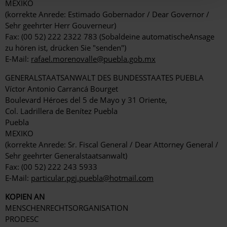
MEXIKO
(korrekte Anrede: Estimado Gobernador / Dear Governor /
Sehr geehrter Herr Gouverneur)
Fax: (00 52) 222 2322 783 (Sobaldeine automatischeAnsage
zu hören ist, drücken Sie "senden")
E-Mail:
rafael.morenovalle@puebla.gob.mx
GENERALSTAATSANWALT DES BUNDESSTAATES PUEBLA
Víctor Antonio Carrancá Bourget
Boulevard Héroes del 5 de Mayo y 31 Oriente,
Col. Ladrillera de Benítez Puebla
Puebla
MEXIKO
(korrekte Anrede: Sr. Fiscal General / Dear Attorney General /
Sehr geehrter Generalstaatsanwalt)
Fax: (00 52) 222 243 5933
E-Mail:
particular.pgj.puebla@hotmail.com
KOPIEN AN
MENSCHENRECHTSORGANISATION
PRODESC