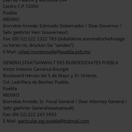
Centro C.P 72000
Puebla
MEXIKO
(korrekte Anrede: Estimado Gobernador / Dear Governor /
Sehr geehrter Herr Gouverneur)
Fax: (00 52) 222 2322 783 (Sobaldeine automatischeAnsage
zu hören ist, drücken Sie "senden")
E-Mail:
rafael.morenovalle@puebla.gob.mx
GENERALSTAATSANWALT DES BUNDESSTAATES PUEBLA
Víctor Antonio Carrancá Bourget
Boulevard Héroes del 5 de Mayo y 31 Oriente,
Col. Ladrillera de Benítez Puebla
Puebla
MEXIKO
(korrekte Anrede: Sr. Fiscal General / Dear Attorney General /
Sehr geehrter Generalstaatsanwalt)
Fax: (00 52) 222 243 5933
E-Mail:
particular.pgj.puebla@hotmail.com