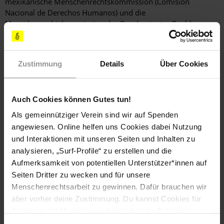
mexikanische Menschenrechtskommission (Comisión
Nacional de Derechos Humanos) und die
Menschenrechtskommission des Bundesstaates Puebla
(Comisión Estatal de Derechos Humanos de Puebla - CEDH
Puebla) die Behörden offiziell aufgefordert,
Schutzmaßnahmen für die MitarbeiterInnen von CAT zu
Zustimmung
Details
Über Cookies
ergreifen. Die CEDH Puebla entschied sich jedoch später, die
Schutzanordnung einseitig aufzuheben, ohne die mögliche
Gefahr weiterer Angriffe und Drohungen gegen CAT-
Auch Cookies können Gutes tun!
Mitglieder neu zu bewerten.
Als gemeinnütziger Verein sind wir auf Spenden
[EMPFOHLENE AKTIONEN]
angewiesen. Online helfen uns Cookies dabei Nutzung
und Interaktionen mit unseren Seiten und Inhalten zu
SCHREIBEN SIE BITTE E-MAILS, FAXE ODER LUFTPOSTBRIEFE
analysieren, „Surf-Profile“ zu erstellen und die
MIT FOLGENDEN FORDERUNGEN
Aufmerksamkeit von potentiellen Unterstützer*innen auf
Seiten Dritter zu wecken und für unsere
Ich sorge mich sehr um die Sicherheit von José Enrique
Menschenrechtsarbeit zu gewinnen. Dafür brauchen wir
Morales Montaño, Blanca Velázquez, ihren
Familienangehörigen und ihren KollegInnen bei der
aber vorher deine Zustimmung. Du kannst Cookies für
Menschenrechtsorganisation CAT. Ich fordere Sie daher
Analysen, für Marketing und eingebettete Drittinhalte
auf, unverzüglich Schutzmaßnahmen gemäß der
auch ablehnen, oder deine Meinung jederzeit später