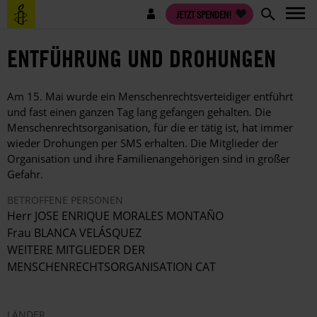
Direkt
Benutzermenü
JETZT SPENDEN!
zum
Inhalt
ENTFÜHRUNG UND DROHUNGEN
Am 15. Mai wurde ein Menschenrechtsverteidiger entführt
und fast einen ganzen Tag lang gefangen gehalten. Die
Menschenrechtsorganisation, für die er tätig ist, hat immer
wieder Drohungen per SMS erhalten. Die Mitglieder der
Organisation und ihre Familienangehörigen sind in großer
Gefahr.
BETROFFENE PERSONEN
Herr JOSE ENRIQUE MORALES MONTAÑO
Frau BLANCA VELÁSQUEZ
WEITERE MITGLIEDER DER
MENSCHENRECHTSORGANISATION CAT
LÄNDER