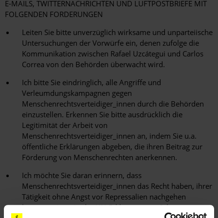
E-MAILS, TWITTERNACHRICHTEN UND LUFTPOSTBRIEFE MIT
FOLGENDEN FORDERUNGEN
Leiten Sie bitte unverzüglich wirksame und unparteiische
Untersuchungen der Vorwürfe ein, denen zufolge die
Kommunikation zwischen Rafael Uzcátegui und Carlos
Correa von den Behörden überwacht wird.
Ich bitte Sie eindringlich, alle Angriffe und
Verleumdungskampagnen gegen
Menschenrechtsverteidiger_innen durch die Behörden
einzustellen. Erkennen Sie bitte ausdrücklich die
Legitimität der Arbeit von
Menschenrechtsverteidiger_innen an, indem Sie u.a.
öffentliche Erklärungen abgeben, die ihren Beitrag zur
Förderung von Menschenrechten anerkennen.
Ich möchte Sie daran erinnern, dass
Menschenrechtsverteidiger_innen das Recht haben, ihrer
Tätigkeit ohne Angst vor Repressalien nachgehen
können, wie es in der UN-Erklärung zum Schutz von