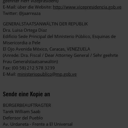
geehrter Herr Vizepräsident)
E-Mail: über die Website:
http://www.vicepresidencia.gob.ve
Twitter: @jaarreaza
GENERALSTAATSANWÄLTIN DER REPUBLIK
Dra. Luisa Ortega Díaz
Edificio Sede Principal del Ministerio Público, Esquinas de
Misericordia a Pele
El Ojo Avenida México, Caracas, VENEZUELA
(Anrede: Dra. Fiscal / Dear Attorney General / Sehr geehrte
Frau Generalstaatsanwältin)
Fax: (00 58) 212 578 3239
E-Mail:
ministeriopublico@mp.gob.ve
Sende eine Kopie an
BÜRGERBEAUFTRAGTER
Tarek William Saab
Defensor del Pueblo
Av. Urdaneta - Frente a El Universal