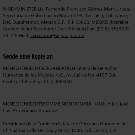
INNENMINISTER Lic. Fernando Francisco Gómez-Mont Urueta
Secretaría de Gobernación Bucareli 99, 1er. piso, Col. Juárez,
Del. Cuauhtémoc, México D.F., C.P.06600, MEXIKO (korrekte
Anrede: Señor Secretario/Dear Minister) Fax: (00 52 55) 5093
3414 E-Mail:
secretario@segob.gob.mx
Sende eine Kopie an
MENSCHENRECHTSORGANSATION Centro de Derechos
Humanos de las Mujeres A.C., Av. Juárez No. 4107 Col.
Centro, Chihuahua, Chih, MEXIKO
MENSCHENRECHTSKOMMISSION VON CHIHUAHUA Lic. José
Luis Armendáriz González
Presidente de la Comisión Estatal de Derechos Humanos de
Chihuahua Calle Décima y Mina, 1000, Col. Centro, C.P.