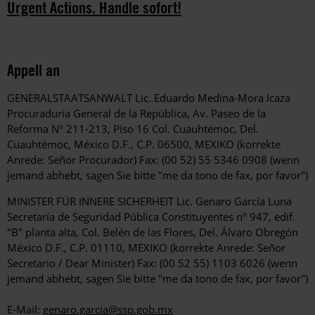
Urgent Actions. Handle sofort!
Appell an
GENERALSTAATSANWALT Lic. Eduardo Medina-Mora Icaza
Procuraduría General de la República, Av. Paseo de la
Reforma Nº 211-213, Piso 16 Col. Cuauhtémoc, Del.
Cuauhtémoc, México D.F., C.P. 06500, MEXIKO (korrekte
Anrede: Señor Procurador) Fax: (00 52) 55 5346 0908 (wenn
jemand abhebt, sagen Sie bitte "me da tono de fax, por favor")
MINISTER FÜR INNERE SICHERHEIT Lic. Genaro García Luna
Secretaría de Seguridad Pública Constituyentes n° 947, edif.
"B" planta alta, Col. Belén de las Flores, Del. Álvaro Obregón
México D.F., C.P. 01110, MEXIKO (korrekte Anrede: Señor
Secretario / Dear Minister) Fax: (00 52 55) 1103 6026 (wenn
jemand abhebt, sagen Sie bitte "me da tono de fax, por favor")
E-Mail:
genaro.garcia@ssp.gob.mx