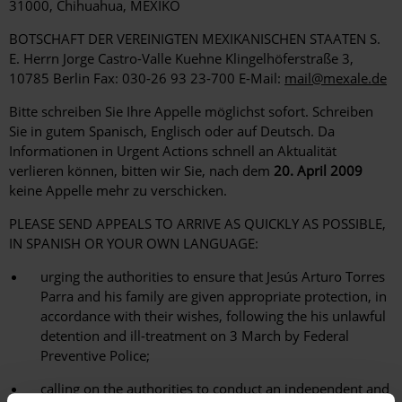
31000, Chihuahua, MEXIKO
BOTSCHAFT DER VEREINIGTEN MEXIKANISCHEN STAATEN S.
E. Herrn Jorge Castro-Valle Kuehne Klingelhöferstraße 3,
10785 Berlin Fax: 030-26 93 23-700 E-Mail:
mail@mexale.de
Bitte schreiben Sie Ihre Appelle möglichst sofort. Schreiben
Sie in gutem Spanisch, Englisch oder auf Deutsch. Da
Informationen in Urgent Actions schnell an Aktualität
verlieren können, bitten wir Sie, nach dem
20. April 2009
keine Appelle mehr zu verschicken.
PLEASE SEND APPEALS TO ARRIVE AS QUICKLY AS POSSIBLE,
IN SPANISH OR YOUR OWN LANGUAGE:
urging the authorities to ensure that Jesús Arturo Torres
Parra and his family are given appropriate protection, in
accordance with their wishes, following the his unlawful
detention and ill-treatment on 3 March by Federal
Preventive Police;
calling on the authorities to conduct an independent and