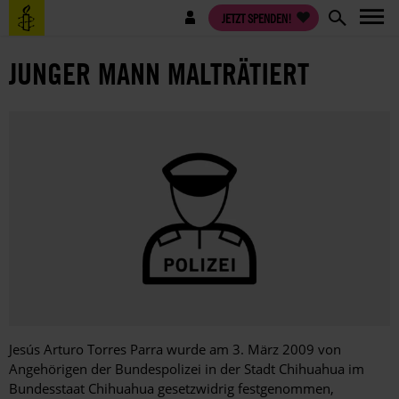
Direkt
Benutzermenü
JETZT SPENDEN!
zum
Inhalt
JUNGER MANN MALTRÄTIERT
Jesús Arturo Torres Parra wurde am 3. März 2009 von
Angehörigen der Bundespolizei in der Stadt Chihuahua im
Bundesstaat Chihuahua gesetzwidrig festgenommen,