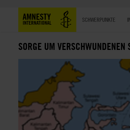
Direkt
zum
Hauptnavigation
AMNESTY
Inhalt
SCHWERPUNKTE
I
INTERNATIONAL
SORGE UM VERSCHWUNDENEN S