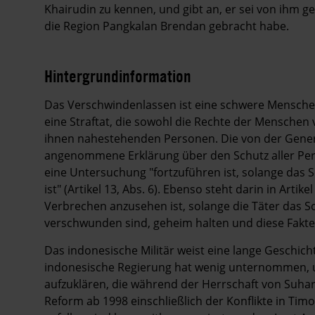
Khairudin zu kennen, und gibt an, er sei von ihm
die Region Pangkalan Brendan gebracht habe.
Hintergrundinformation
Hintergrund
Das Verschwindenlassen ist eine schwere Mensche
eine Straftat, die sowohl die Rechte der Menschen v
ihnen nahestehenden Personen. Die von der Gene
angenommene Erklärung über den Schutz aller Per
eine Untersuchung "fortzuführen ist, solange das 
ist" (Artikel 13, Abs. 6). Ebenso steht darin in Arti
Verbrechen anzusehen ist, solange die Täter das S
verschwunden sind, geheim halten und diese Fakten
Das indonesische Militär weist eine lange Geschic
indonesische Regierung hat wenig unternommen, u
aufzuklären, die während der Herrschaft von Suhar
Reform ab 1998 einschließlich der Konflikte in T