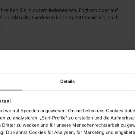
chreiben Sie in gutem Indonesisch, Englisch oder auf
 an Aktualität verlieren können, bitten wir Sie, nach
.
RDERUNGEN
airudin am 28. November 2013 dem
esischen Militärs zum Opfer gefallen ist. Bitte geben
Details
 gewährleisten Sie seine Sicherheit.
und unparteiische Untersuchung seiner Verschleppung
 tun!
 die Ergebnisse bekannt und stellen Sie sicher, dass
wortung tragen, in Übereinstimmung mit
nd wir auf Spenden angewiesen. Online helfen uns Cookies dabe
in ziviles Gericht gestellt werden.
en zu analysieren, „Surf-Profile“ zu erstellen und die Aufmerksa
n Dritter zu wecken und für unsere Menschenrechtsarbeit zu ge
ie möglich das Internationale Übereinkommen zum
. Du kannst Cookies für Analysen, für Marketing und eingebettet