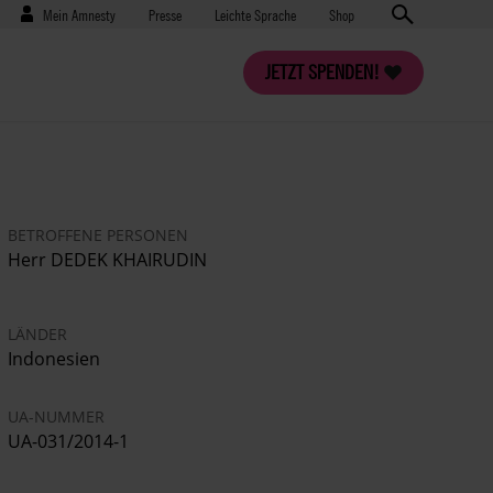
Benutzermenü
Presse
Mein Amnesty
Presse
Leichte Sprache
Shop
JETZT SPENDEN!
BETROFFENE PERSONEN
Herr DEDEK KHAIRUDIN
LÄNDER
Indonesien
UA-NUMMER
UA-031/2014-1