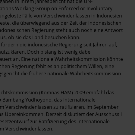
ngaben in ihrem Jahresbericht hat die UN-
ations Working Group on Enforced or Involuntary
ngelöste Fälle von Verschwindenlassen in Indonesien
Leste, die überwiegend aus der Zeit der indonesischen
indonesischen Regierung steht auch noch eine Antwort
us, ob sie das Land besuchen kann.
ordern die indonesische Regierung seit Jahren auf,
ufzuklären. Doch bislang ist wenig dabei
uert an. Eine nationale Wahrheitskommission könnte
hen Regierung fehlt es an politischem Willen, eine
gsgericht die frühere nationale Wahrheitskommission
rechtskommission (Komnas HAM) 2009 empfahl das
o Bambang Yudhoyono, das Internationale
 Verschwindenlassen zu ratifizieren. Im September
as Übereinkommen. Derzeit diskutiert der Ausschuss I
etzentwurf zur Ratifizierung des Internationale
em Verschwindenlassen.