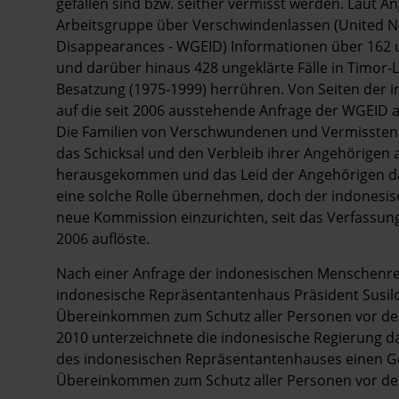
gefallen sind bzw. seither vermisst werden. Laut A
Arbeitsgruppe über Verschwindenlassen (United N
Disappearances - WGEID) Informationen über 162 u
und darüber hinaus 428 ungeklärte Fälle in Timor-
Besatzung (1975-1999) herrühren. Von Seiten der 
auf die seit 2006 ausstehende Anfrage der WGEID a
Die Familien von Verschwundenen und Vermissten f
das Schicksal und den Verbleib ihrer Angehörigen a
herausgekommen und das Leid der Angehörigen da
eine solche Rolle übernehmen, doch der indonesisc
neue Kommission einzurichten, seit das Verfassun
2006 auflöste.
Nach einer Anfrage der indonesischen Menschen
indonesische Repräsentantenhaus Präsident Susil
Übereinkommen zum Schutz aller Personen vor dem
2010 unterzeichnete die indonesische Regierung d
des indonesischen Repräsentantenhauses einen Ges
Übereinkommen zum Schutz aller Personen vor d