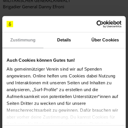
MILITÄRISCHER GENERALANWALT
Brigadier General Danny Efroni
6 David Elazar Street
Hakirya, Tel Aviv
ISRAEL
Zustimmung
Details
Über Cookies
(korrekte Anrede: Dear Judge Advocate General / Sehr
geehrter Herr Generalanwalt)
Fax: (00 972) 3 569 4526
Auch Cookies können Gutes tun!
E-Mail:
avimn@idf.gov.il
Als gemeinnütziger Verein sind wir auf Spenden
KOMMANDEUR DES ZENTRALKOMMANDOS DER
angewiesen. Online helfen uns Cookies dabei Nutzung
STREITKRÄFTE - WESTJORDANLAND
und Interaktionen mit unseren Seiten und Inhalten zu
Major-General Avi Mizrahi
analysieren, „Surf-Profile“ zu erstellen und die
GOC Central Command
Aufmerksamkeit von potentiellen Unterstützer*innen auf
Military Post 01149, Battalion 877
Seiten Dritter zu wecken und für unsere
Israel Defence Forces
Menschenrechtsarbeit zu gewinnen. Dafür brauchen wir
ISRAEL
aber vorher deine Zustimmung. Du kannst Cookies für
(korrekte Anrede: Dear Major-General Avi Mizrahi / Sehr
geehrter Herr Generalmajor)
Analysen, für Marketing und eingebettete Drittinhalte