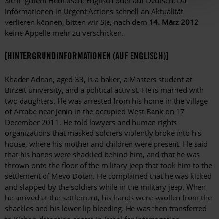
Sie in gutem Hebräisch, Englisch oder auf Deutsch. Da
Informationen in Urgent Actions schnell an Aktualität
verlieren können, bitten wir Sie, nach dem
14. März 2012
keine Appelle mehr zu verschicken.
[HINTERGRUNDINFORMATIONEN (AUF ENGLISCH)]
Khader Adnan, aged 33, is a baker, a Masters student at
Birzeit university, and a political activist. He is married with
two daughters. He was arrested from his home in the village
of Arrabe near Jenin in the occupied West Bank on 17
December 2011. He told lawyers and human rights
organizations that masked soldiers violently broke into his
house, where his mother and children were present. He said
that his hands were shackled behind him, and that he was
thrown onto the floor of the military jeep that took him to the
settlement of Mevo Dotan. He complained that he was kicked
and slapped by the soldiers while in the military jeep. When
he arrived at the settlement, his hands were swollen from the
shackles and his lower lip bleeding. He was then transferred
to Kishon detention centre in Israel for interrogation.