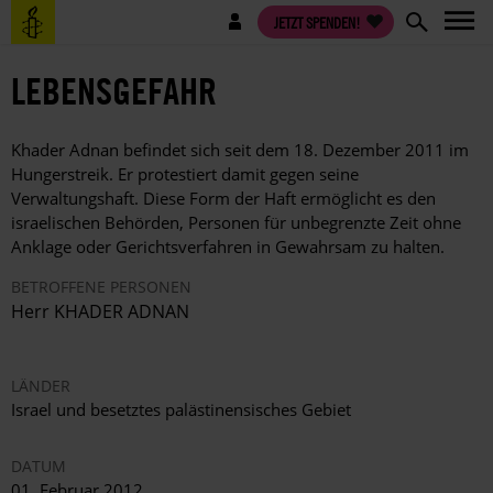
Direkt
Benutzermenü
JETZT SPENDEN!
zum
Inhalt
LEBENSGEFAHR
Khader Adnan befindet sich seit dem 18. Dezember 2011 im
Hungerstreik. Er protestiert damit gegen seine
Verwaltungshaft. Diese Form der Haft ermöglicht es den
israelischen Behörden, Personen für unbegrenzte Zeit ohne
Anklage oder Gerichtsverfahren in Gewahrsam zu halten.
BETROFFENE PERSONEN
Herr KHADER ADNAN
LÄNDER
Israel und besetztes palästinensisches Gebiet
DATUM
01. Februar 2012