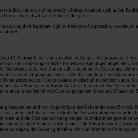
hose killed, injured, and reportedly arbitrary detained such as Inti Rodr
 all those charged with an offence to due process.
exercising their legitimate right to freedom of expression, association
and abuses.
am 12. Februar in der venezolanischen Hauptstadt Caracas drei Person
e als auch regierungskritische Protestveranstaltungen abgehalten. Amn
Sicherheitskräfte vor. Zudem soll es nicht nur zu Zusammenstößen z
onstrierende vorgegangen sein – offenbar mit dem Einverständnis der S
monstrierende zur Generalstaatsanwaltschaft marschiert waren. Sie wo
Männer, Juan Montoya und Bassil Da Costa, kamen bei den Ausschreitu
am es auch in der östlich von Caracas gelegenen Gemeinde Chacao zu Z
lang festgehalten und von Angehörigen des Geheimdienstes (Servicio B
es, was er bei sich hatte, sowie sämtliche Ausweisdokumente wurden be
seien und die Medienausrüstung einiger JournalistInnen gestohlen word
tattung einiger Sender kritisiert hatte. Die Behörde war der Ansicht
ilder zu zeigen, die Gewalt gutheißen oder die öffentliche Ordnung stö