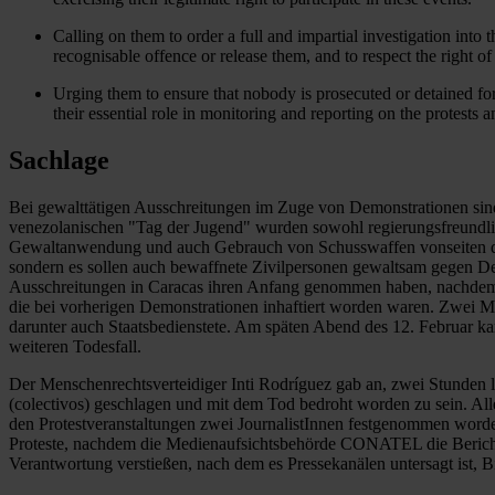
Calling on them to order a full and impartial investigation into t
recognisable offence or release them, and to respect the right of
Urging them to ensure that nobody is prosecuted or detained for 
their essential role in monitoring and reporting on the protests 
Sachlage
Bei gewalttätigen Ausschreitungen im Zuge von Demonstrationen sind 
venezolanischen "Tag der Jugend" wurden sowohl regierungsfreundlich
Gewaltanwendung und auch Gebrauch von Schusswaffen vonseiten der 
sondern es sollen auch bewaffnete Zivilpersonen gewaltsam gegen Dem
Ausschreitungen in Caracas ihren Anfang genommen haben, nachdem De
die bei vorherigen Demonstrationen inhaftiert worden waren. Zwei 
darunter auch Staatsbedienstete. Am späten Abend des 12. Februar k
weiteren Todesfall.
Der Menschenrechtsverteidiger Inti Rodríguez gab an, zwei Stunden 
(colectivos) geschlagen und mit dem Tod bedroht worden zu sein. All
den Protestveranstaltungen zwei JournalistInnen festgenommen worden 
Proteste, nachdem die Medienaufsichtsbehörde CONATEL die Berichters
Verantwortung verstießen, nach dem es Pressekanälen untersagt ist, B