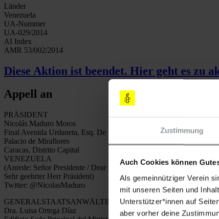
Länder
Venezuela
UA-Nummer
UA-029/2014
AI Index
AMR 53/002/2014
Diese Aktion ist beendet. Hier geht es zu a
Appell an
PRÄSIDENT
Nicolás Maduro Moros
Zustimmung
Final Avenida Urdaneta, Esq. De Bolero
Palacio de Miraflores
Caracas, Distrito Capital
VENEZUELA
Auch Cookies können Gutes
(Anrede: Señor Presidente / Dear President /
Sehr geehrter Herr Präsident)
Als gemeinnütziger Verein si
Twitter: @NicolasMaduro
mit unseren Seiten und Inhalt
Unterstützer*innen auf Seite
GENERALSTAATSANWÄLTIN
Dra. Luisa Ortega Díaz
aber vorher deine Zustimmung