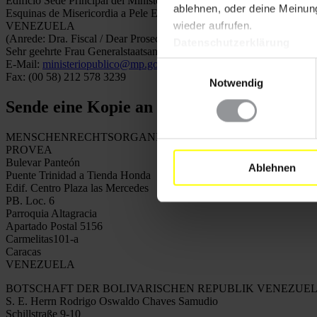
Edificio Sede Principal del Ministerio Público
ablehnen, oder deine Meinung
Esquinas de Misericordia a Pele El Ojo Av. México Caracas
wieder aufrufen.
VENEZUELA
(Anrede: Dra. Fiscal / Dear Prosecutor /
Datenschutzerklärung
Sehr geehrte Frau Generalstaatsanwältin)
E-Mail:
ministeriopublico@mp.gob.ve
Einwilligungsauswahl
Fax: (00 58) 212 578 3239
Notwendig
Sende eine Kopie an
MENSCHENRECHTSORGANISATION
PROVEA
Bulevar Panteón
Ablehnen
Puente Trinidad a Tienda Honda
Edif. Centro Plaza las Mercedes
PB. Loc. 6
Parroquia Altagracia
Apartado Postal 5156
Carmelitas101-a
Caracas
VENEZUELA
BOTSCHAFT DER BOLIVARISCHEN REPUBLIK VENEZUE
S. E. Herrn Rodrigo Oswaldo Chaves Samudio
Schillstraße 9-10