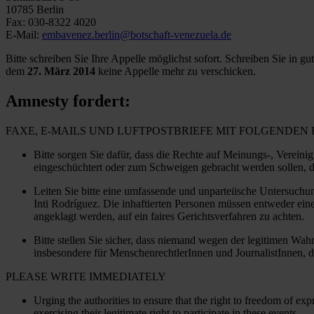
10785 Berlin
Fax: 030-8322 4020
E-Mail:
embavenez.berlin@botschaft-venezuela.de
Bitte schreiben Sie Ihre Appelle möglichst sofort. Schreiben Sie in g
dem
27. März 2014
keine Appelle mehr zu verschicken.
Amnesty fordert:
FAXE, E-MAILS UND LUFTPOSTBRIEFE MIT FOLGENDE
Bitte sorgen Sie dafür, dass die Rechte auf Meinungs-, Verein
eingeschüchtert oder zum Schweigen gebracht werden sollen, d
Leiten Sie bitte eine umfassende und unparteiische Untersuchun
Inti Rodríguez. Die inhaftierten Personen müssen entweder einer
angeklagt werden, auf ein faires Gerichtsverfahren zu achten.
Bitte stellen Sie sicher, dass niemand wegen der legitimen Wah
insbesondere für MenschenrechtlerInnen und JournalistInnen, d
PLEASE WRITE IMMEDIATELY
Urging the authorities to ensure that the right to freedom of ex
exercising their legitimate right to participate in these events.