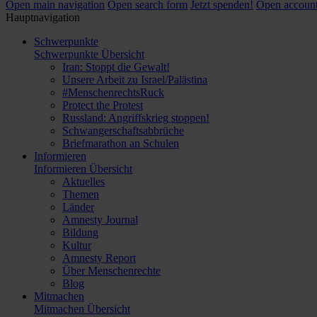
Open main navigation
Open search form
Jetzt spenden!
Open account
Hauptnavigation
Schwerpunkte
Schwerpunkte Übersicht
Iran: Stoppt die Gewalt!
Unsere Arbeit zu Israel/Palästina
#MenschenrechtsRuck
Protect the Protest
Russland: Angriffskrieg stoppen!
Schwangerschaftsabbrüche
Briefmarathon an Schulen
Informieren
Informieren Übersicht
Aktuelles
Themen
Länder
Amnesty Journal
Bildung
Kultur
Amnesty Report
Über Menschenrechte
Blog
Mitmachen
Mitmachen Übersicht