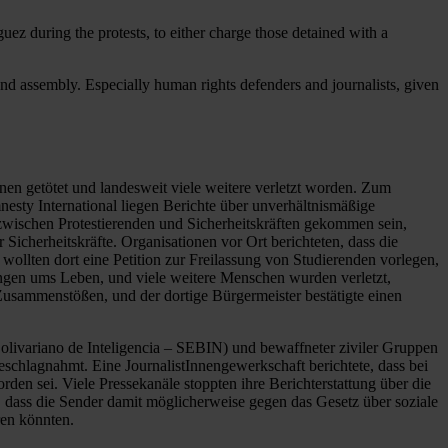
íguez during the protests, to either charge those detained with a
 and assembly. Especially human rights defenders and journalists, given
en getötet und landesweit viele weitere verletzt worden. Zum
esty International liegen Berichte über unverhältnismäßige
wischen Protestierenden und Sicherheitskräften gekommen sein,
icherheitskräfte. Organisationen vor Ort berichteten, dass die
llten dort eine Petition zur Freilassung von Studierenden vorlegen,
ngen ums Leben, und viele weitere Menschen wurden verletzt,
usammenstößen, und der dortige Bürgermeister bestätigte einen
olivariano de Inteligencia – SEBIN) und bewaffneter ziviler Gruppen
schlagnahmt. Eine JournalistInnengewerkschaft berichtete, dass bei
en sei. Viele Pressekanäle stoppten ihre Berichterstattung über die
, dass die Sender damit möglicherweise gegen das Gesetz über soziale
ren könnten.