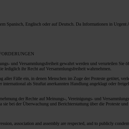
utem Spanisch, Englisch oder auf Deutsch. Da Informationen in Urgent Ac
N FORDERUNGEN
igungs- und Versammlungsfreiheit gewahrt werden und verurteilen Sie öf
ie lediglich ihr Recht auf Versammlungsfreiheit wahrnehmen.
g aller Fälle ein, in denen Menschen im Zuge der Proteste getötet, ver
 international als Straftat anerkannten Handlung angeklagt oder freigela
rnehmung der Rechte auf Meinungs-, Vereinigungs- und Versammlungsfreihe
a sie bei der Überwachung und Berichterstattung über die Proteste und 
pression, association and assembly are respected, and to publicly condemn