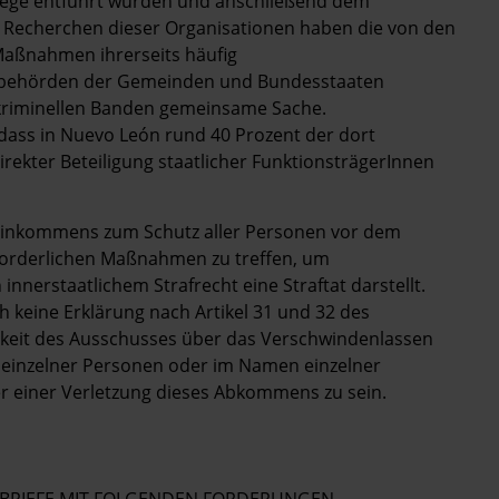
wege entführt wurden und anschließend dem
 Recherchen dieser Organisationen haben die von den
Maßnahmen ihrerseits häufig
zeibehörden der Gemeinden und Bundesstaaten
kriminellen Banden gemeinsame Sache.
ass in Nuevo León rund 40 Prozent der dort
direkter Beteiligung staatlicher FunktionsträgerInnen
reinkommens zum Schutz aller Personen vor dem
rforderlichen Maßnahmen zu treffen, um
nnerstaatlichem Strafrecht eine Straftat darstellt.
h keine Erklärung nach Artikel 31 und 32 des
eit des Ausschusses über das Verschwindenlassen
einzelner Personen oder im Namen einzelner
r einer Verletzung dieses Abkommens zu sein.