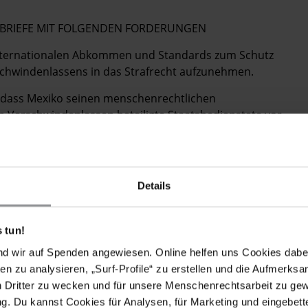
OSTBRIEFE MIT FOLGENDEN FORDERUNGEN
 internationalen Abkommen und Standards zum Schutz
chwindenlassens in das Strafrecht aufzunehmen.
, dass Mexiko seinen menschenrechtlichen
n Verschwindenlassen beteiligte Staatsbedienstete vor
Details
 agree and pass reforms to criminalize the offence of
ternational human rights law and standards.
 tun!
cials implicated in enforced disappearance are
nd wir auf Spenden angewiesen. Online helfen uns Cookies dabe
Mexico human rights obligations.
en zu analysieren, „Surf-Profile“ zu erstellen und die Aufmerksa
n Dritter zu wecken und für unsere Menschenrechtsarbeit zu ge
. Du kannst Cookies für Analysen, für Marketing und eingebettet