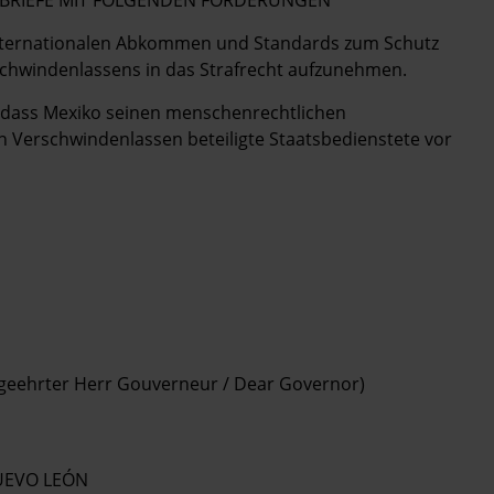
OSTBRIEFE MIT FOLGENDEN FORDERUNGEN
 internationalen Abkommen und Standards zum Schutz
chwindenlassens in das Strafrecht aufzunehmen.
, dass Mexiko seinen menschenrechtlichen
n Verschwindenlassen beteiligte Staatsbedienstete vor
 geehrter Herr Gouverneur / Dear Governor)
UEVO LEÓN