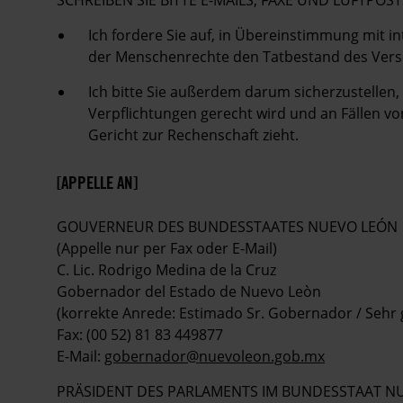
SCHREIBEN SIE BITTE E-MAILS, FAXE UND LUFTP
Ich fordere Sie auf, in Übereinstimmung mit
der Menschenrechte den Tatbestand des Vers
Ich bitte Sie außerdem darum sicherzustellen
Verpflichtungen gerecht wird und an Fällen vo
Gericht zur Rechenschaft zieht.
[APPELLE AN]
GOUVERNEUR DES BUNDESSTAATES NUEVO LEÓN
(Appelle nur per Fax oder E-Mail)
C. Lic. Rodrigo Medina de la Cruz
Gobernador del Estado de Nuevo Leòn
(korrekte Anrede: Estimado Sr. Gobernador / Sehr
Fax: (00 52) 81 83 449877
E-Mail:
gobernador@nuevoleon.gob.mx
PRÄSIDENT DES PARLAMENTS IM BUNDESSTAAT N