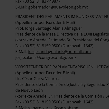
Fax: (00 52) 81 83 449877
E-Mail:
gobernador@nuevoleon.gob.mx
PRÄSIDENT DES PARLAMENTS IM BUNDESSTAAT N
(Appelle nur per Fax oder E-Mail)
Prof. Jorge Santiago Alanis Almaguer
Presidente de la Mesa Directiva de la LXXII Legisl
(korrekte Anrede: Estimado Sr. Presidente del Con
Fax: (00 52) 81 8150 9500 (Durchwahl 1642)
E-Mail:
jorgesantiagoalanis@hotmail.com
;
jorge.alanis@congreso-nl.gob.mx
VORSITZENDER DES PARLAMENTARISCHEN JUSTIZ
(Appelle nur per Fax oder E-Mail)
Lic. César Garza Villarreal
Presidente de la Comisión de Justicia y Seguridad P
de Nuevo León
(korrekte Anrede: Sr. Presidente de la Comisión / 
Fax: (00 52) 81 8150 9500 (Durchwahl 1642)
E-Mail:
genaro.garcia@ssp.gob.mx