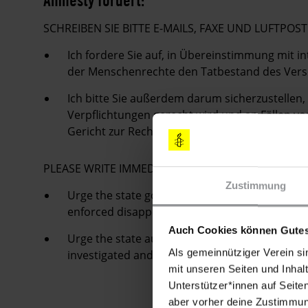
SCHREIBEN SIE BITTE E-MAILS, FAXE UND LUFTP
Ich fordere Sie auf, in Übereinstimmung mit
der Menschenrechte den Tatbestand des Vers
Ich bitte Sie außerdem darum sicherzustellen
Verpflichtungen gerecht wird und an Fällen vo
Gericht zur Rechenschaft zieht.
PLEASE WRITE IMMEDIATELY
Zustimmung
Urge the state government and legislatures to
enforced disappearance in accordance with in
Auch Cookies können Gutes
Urge the state authorities that all public offi
Als gemeinnütziger Verein si
investigated and held to account in line with 
mit unseren Seiten und Inhalt
Unterstützer*innen auf Seite
aber vorher deine Zustimmung