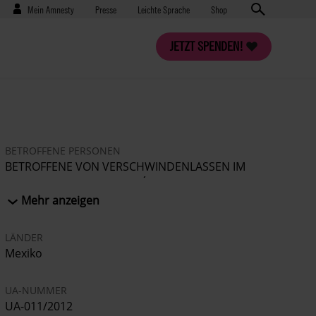
Benutzermenü
Presse
Mein Amnesty
Presse
Leichte Sprache
Shop
JETZT SPENDEN!
BETROFFENE PERSONEN
BETROFFENE VON VERSCHWINDENLASSEN IM
BUNDESSTAAT NUEVO LEÓN
Mehr anzeigen
LÄNDER
Mexiko
UA-NUMMER
UA-011/2012