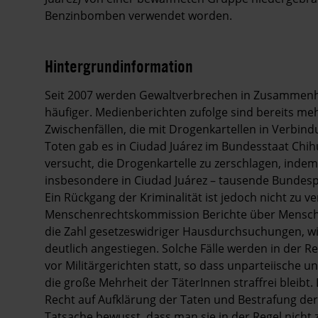
Benzinbomben verwendet worden.
Hintergrundinformation
Hintergrund
Seit 2007 werden Gewaltverbrechen in Zusammenhan
häufiger. Medienberichten zufolge sind bereits me
Zwischenfällen, die mit Drogenkartellen in Verbin
Toten gab es in Ciudad Juárez im Bundesstaat Chi
versucht, die Drogenkartelle zu zerschlagen, indem
insbesondere in Ciudad Juárez – tausende Bundespo
Ein Rückgang der Kriminalität ist jedoch nicht zu v
Menschenrechtskommission Berichte über Menschenr
die Zahl gesetzeswidriger Hausdurchsuchungen, wi
deutlich angestiegen. Solche Fälle werden in der Re
vor Militärgerichten statt, so dass unparteiische 
die große Mehrheit der TäterInnen straffrei bleib
Recht auf Aufklärung der Taten und Bestrafung der
Tatsache bewusst, dass man sie in der Regel nicht 