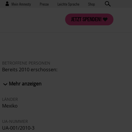
Benutzermenü
Presse
Mein Amnesty
Presse
Leichte Sprache
Shop
JETZT SPENDEN!
BETROFFENE PERSONEN
Bereits 2010 erschossen:
JOSEFINA REYES, Menschenrechtsverteidigerin
Tot aufgefunden:
Mehr anzeigen
Frau MALENA REYES, Schwester von Josefina
Reyes
LÄNDER
Herr ELÍAS REYES, Bruder von Josefina Reyes
Mexiko
Frau LUISA ORNELAS, Ehefrau von Elías Reyes
In Gefahr:
UA-NUMMER
SARA SALAZAR, Mutter von Josefina Reyes
UA-001/2010-3