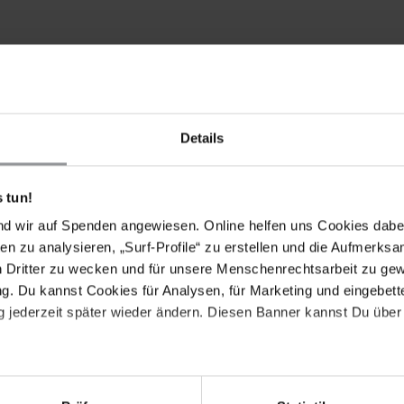
Schreiben Sie in gutem Spanisch, Englisch oder auf
 an Aktualität verlieren können, bitten wir Sie, nach
n.
Details
 tun!
POSTBRIEFE MIT FOLGENDEN FORDERUNGEN
nd wir auf Spenden angewiesen. Online helfen uns Cookies dabe
en zu analysieren, „Surf-Profile“ zu erstellen und die Aufmerksa
it den noch lebenden Angehörigen der Familie Reyes
n Dritter zu wecken und für unsere Menschenrechtsarbeit zu ge
itet werden.
. Du kannst Cookies für Analysen, für Marketing und eingebettet
 eine umfassende und unparteiische Untersuchung der
 jederzeit später wieder ändern. Diesen Banner kannst Du über 
ena Reyes, Elías Reyes und Luisa Ornelas einzuleiten,
ntwortlichen vor Gericht zu stellen.