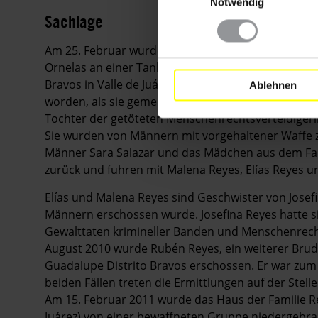
Notwendig
Sachlage
Am 25. Februar wurden die leblosen Körper von Mal
Ornelas an einer Tankstelle der im Bundesstaat 
Bravos in Valle de Juárez im Osten von Ciudad Juár
Ablehnen
worden, als sie gemeinsam mit Sara Salazar - der 
Tochter der getöteten Menschenrechtsverteidigeri
Sie wurden von Männern mit vorgehaltener Waffe 
Männer Sara Salazar und das Mädchen aus dem Fah
zurück und fuhren mit Malena Reyes, Elías Reyes u
Elías und Malena Reyes sind Geschwister von Josef
Männern erschossen wurde. Josefina Reyes hatte s
Gewalttaten krimineller Banden und Menschenrechts
August 2010 wurde Rubén Reyes, ein weiterer Brud
Guadalupe Distrito Bravos erschossen. Er war zum
beiden Fällen treten die Ermittlungen auf der Stelle
Am 15. Februar 2011 wurde das Haus der Familie Re
Juárez) von einer bewaffneten Gruppe niedergebran