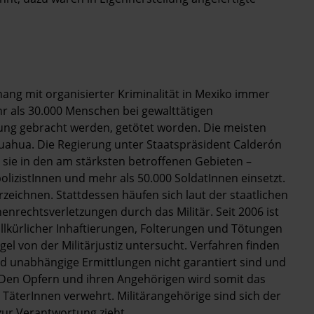
g mit organisierter Kriminalität in Mexiko immer
hr als 30.000 Menschen bei gewalttätigen
dung gebracht werden, getötet worden. Die meisten
huahua. Die Regierung unter Staatspräsident Calderón
 sie in den am stärksten betroffenen Gebieten –
lizistInnen und mehr als 50.000 SoldatInnen einsetzt.
erzeichnen. Stattdessen häufen sich laut der staatlichen
echtsverletzungen durch das Militär. Seit 2006 ist
llkürlicher Inhaftierungen, Folterungen und Tötungen
gel von der Militärjustiz untersucht. Verfahren finden
und unabhängige Ermittlungen nicht garantiert sind und
t. Den Opfern und ihren Angehörigen wird somit das
 TäterInnen verwehrt. Militärangehörige sind sich der
zur Verantwortung zieht.