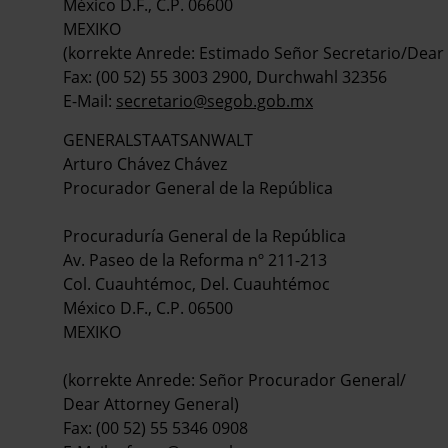
México D.F., C.P. 06600
MEXIKO
(korrekte Anrede: Estimado Señor Secretario/Dear 
Fax: (00 52) 55 3003 2900, Durchwahl 32356
E-Mail:
secretario@segob.gob.mx
GENERALSTAATSANWALT
Arturo Chávez Chávez
Procurador General de la República
Procuraduría General de la República
Av. Paseo de la Reforma nº 211-213
Col. Cuauhtémoc, Del. Cuauhtémoc
México D.F., C.P. 06500
MEXIKO
(korrekte Anrede: Señor Procurador General/
Dear Attorney General)
Fax: (00 52) 55 5346 0908