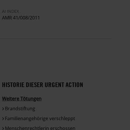
sowie die Tochter von Josefina Reyes
AI INDEX
AMR 41/008/2011
HISTORIE DIESER URGENT ACTION
Weitere Tötungen
Brandstiftung
Familienangehörige verschleppt
Menschenrechtlerin erschossen