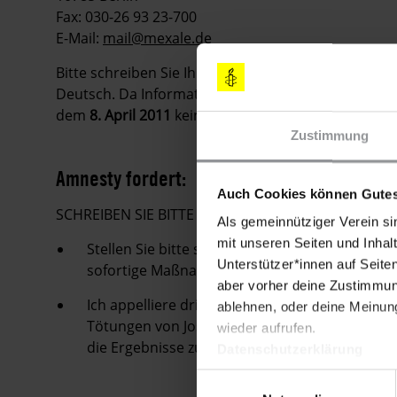
Fax: 030-26 93 23-700
E-Mail:
mail@mexale.de
Bitte schreiben Sie Ihre Appelle möglichst sofort. 
Deutsch. Da Informationen in Urgent Actions schnell
dem
8. April 2011
keine Appelle mehr zu verschicke
Zustimmung
Amnesty fordert:
Auch Cookies können Gutes
SCHREIBEN SIE BITTE E-MAILS, FAXE ODER LUFT
Als gemeinnütziger Verein si
mit unseren Seiten und Inhalt
Stellen Sie bitte sicher, dass in Absprache m
Unterstützer*innen auf Seite
sofortige Maßnahmen zu deren Schutz eingele
aber vorher deine Zustimmung
Ich appelliere dringend an Sie, unverzüglich
ablehnen, oder deine Meinung
Tötungen von Josefina Reyes, Rubén Reyes, Mal
wieder aufrufen.
die Ergebnisse zu veröffentlichen und die Vera
Datenschutzerklärung
Einwilligungsauswahl