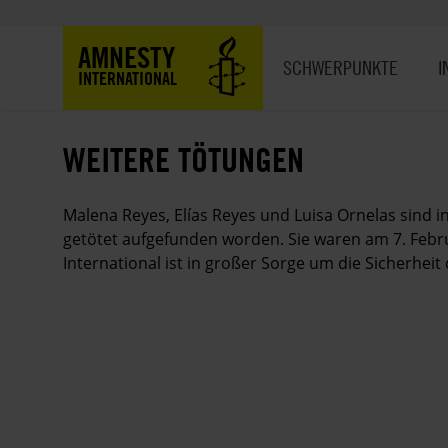
Direkt
zum
Hauptnavigation
AMNESTY
Inhalt
SCHWERPUNKTE
I
INTERNATIONAL
WEITERE TÖTUNGEN
Malena Reyes, Elías Reyes und Luisa Ornelas sind 
getötet aufgefunden worden. Sie waren am 7. Febr
International ist in großer Sorge um die Sicherheit