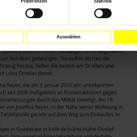
Präferenzen
Statistik
ena Reyes, Elías Reyes und seiner Ehefrau Luisa
Chihuahua gelegenen Gemeinde Guadalupe Distrito
ez gefunden. Alle drei waren am 7. Februar entführt
Auswählen
Mutter von Malena und Elías Reyes - und der jungen
n Josefina Reyes in einem Lastwagen unterwegs waren.
zum Anhalten gezwungen. Daraufhin zerrten die
rzeug heraus, ließen die beiden am Straßenrand
nd Luisa Ornelas davon.
ina Reyes, die am 3. Januar 2010 von unbekannten
ich seit 2008 maßgeblich an Protestaktionen gegen
verletzungen durch das Militär beteiligt. Am 18.
er von Josefina Reyes, in der Nähe seiner Wohnung in
 Tatzeitpunkt gerade auf dem Weg zum Einkaufen. In
.
yes in Guadalupe in Valle de Juárez (nahe Ciudad
nt; dazu waren in Eigenherstellung angefertigte