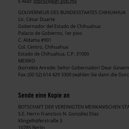
E-Mail:
ofproc@pgr.gob.mx
GOUVERNEUR DES BUNDESSTAATES CHIHUAHUA
Lic. César Duarte
Gobernador del Estado de Chihuahua
Palacio de Gobierno, 1er piso
C. Aldama #901
Col. Centro, Chihuahua
Estado de Chihuahua, C.P. 31000
MEXIKO
(korrekte Anrede: Señor Gobernador/ Dear Govern
Fax: (00 52) 614 429 3300 (wählen Sie dann die Du
Sende eine Kopie an
BOTSCHAFT DER VEREINIGTEN MEXIKANISCHEN ST
S.E. Herrn Francisco N. González Díaz
Klingelhöferstraße 3
10785 Berlin