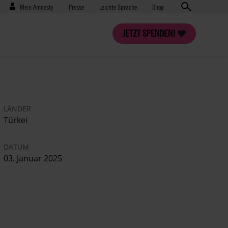
Benutzermenü
Presse
Mein Amnesty
Presse
Leichte Sprache
Shop
JETZT SPENDEN!
LÄNDER
Türkei
DATUM
03. Januar 2025