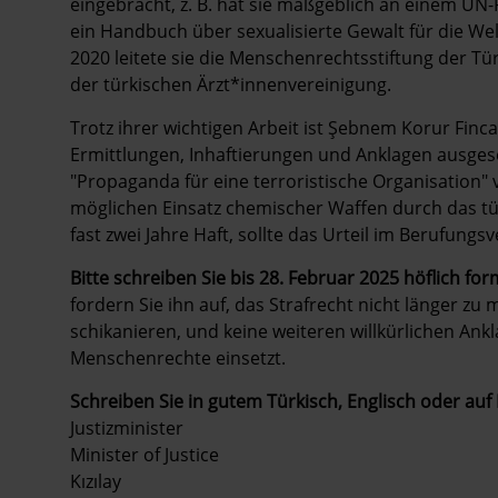
eingebracht, z. B. hat sie maßgeblich an einem UN
ein Handbuch über sexualisierte Gewalt für die We
2020 leitete sie die Menschenrechtsstiftung der Tü
der türkischen Ärzt*innenvereinigung.
Trotz ihrer wichtigen Arbeit ist Şebnem Korur Finca
Ermittlungen, Inhaftierungen und Anklagen ausgese
"Propaganda für eine terroristische Organisation"
möglichen Einsatz chemischer Waffen durch das türk
fast zwei Jahre Haft, sollte das Urteil im Berufungs
Bitte schreiben Sie bis 28. Februar 2025
höflich for
fordern Sie ihn auf, das Strafrecht nicht länger z
schikanieren, und keine weiteren willkürlichen Ankl
Menschenrechte einsetzt.
Schreiben Sie in gutem Türkisch, Englisch oder auf
Justizminister
Minister of Justice
Kızılay