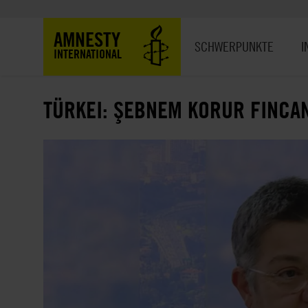
Direkt
zum
Hauptnavigation
AMNESTY
Inhalt
SCHWERPUNKTE
I
INTERNATIONAL
TÜRKEI: ŞEBNEM KORUR FINCAN