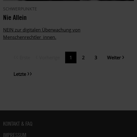
SCHWERPUNKTE
Nie Allein
NEIN zur digitalen Überwachung von
Menschenrechtler_innen.
Erste
Vorherige
Nächste
Erste
Vorherige
Aktuelle
1
Page
2
Page
3
Weiter
Seitennummerierung
Seite
Seite
Seite
Seite
Letzte
Letzte
Seite
Fußbereich
KONTAKT & FAQ
IMPRESSUM