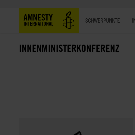
Direkt
zum
Hauptnavigation
AMNESTY
Inhalt
SCHWERPUNKTE
I
INTERNATIONAL
INNENMINISTERKONFERENZ