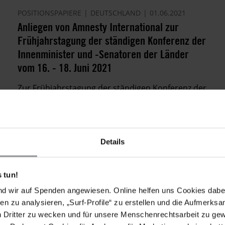
POSITIONSPAPIERE
DEUTSCHLAND
01.06.2021
Anliegen von Amnesty International zur
Frühjahrstagung der ständigen Konferenz der
Innenminister und -Senatoren der Länder
vom 16. - 18. Juni 2021
Zur Frühjahrstagung der ständigen Konferenz der
Innenminister und -Senatoren der Länder vom 16.
- 18. Juni 2021 fordert Amnesty u.a. die
Bekämpfung von Rassismus und
Rechtsextremismus und die Auseinandersetzung
Details
mit Rassismus innerhalb der Polizei.
 tun!
nd wir auf Spenden angewiesen. Online helfen uns Cookies dabe
en zu analysieren, „Surf-Profile“ zu erstellen und die Aufmerksa
n Dritter zu wecken und für unsere Menschenrechtsarbeit zu ge