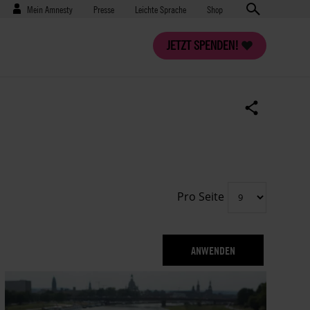
Benutzermenü
Presse
Mein Amnesty
Presse
Leichte Sprache
Shop
JETZT SPENDEN!
Pro Seite