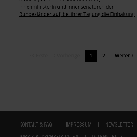
Innenministerin und Innensenatoren der
Bundesländer auf, bei ihrer Tagung die Einhaltung
rechtstaatlicher Grundsätze zu stärken.
Erste
Vorherige
Nächste
Erste
Vorherige
Aktuelle
1
Page
2
Weiter
Seitennummerierung
Seite
Seite
Seite
Seite
Fußbereich
KONTAKT & FAQ
IMPRESSUM
NEWSLETTER
JOBS & AUSSCHREIBUNGEN
DATENSCHUTZ