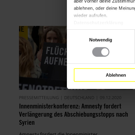
aber vorher deine Zustimmung
ablehnen, oder deine Meinung
wieder aufrufen.
Datenschutzerklärung
Einwilligungsauswahl
Notwendig
Ablehnen
PRESSEMITTEILUNG
DEUTSCHLAND
09.12.2020
Innenministerkonferenz: Amnesty fordert
Verlängerung des Abschiebungsstopps nach
Syrien
Amnesty fordert die Innenminister,