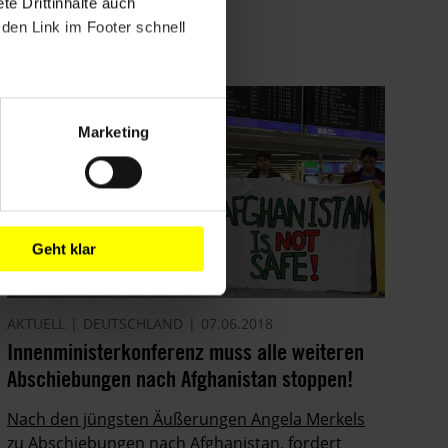
e Drittinhalte auch
den Link im Footer schnell
Marketing
Geht klar
AKTUELL
DEUTSCHLAND
07.06.2018
Innenministerkonferenz muss alle weiteren
Abschiebungen nach Afghanistan stoppen!
Nach den jüngsten Äußerungen Angela Merkels
zu Abschiebungen nach Afghanistan, fordert