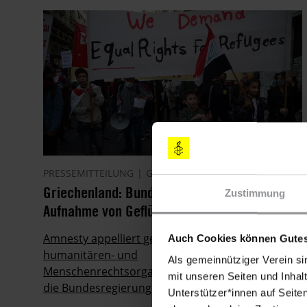
PRESSEMITTEILUNG
GRIECHENLAND
08.06.2021
Griechenland: Bundesregierung muss
Zustimmung
Aufnahme von Geflüchteten fortsetzen
Amnesty appelliert gemeinsam mit 13 weiteren
Auch Cookies können Gutes
humanitären- und
Als gemeinnütziger Verein si
Menschenrechtsorganisationen und Verbände an
mit unseren Seiten und Inhalt
die Bundesregierung, weiterhin Geflüchtete aus
Unterstützer*innen auf Seite
Griechenland aufzunehmen.