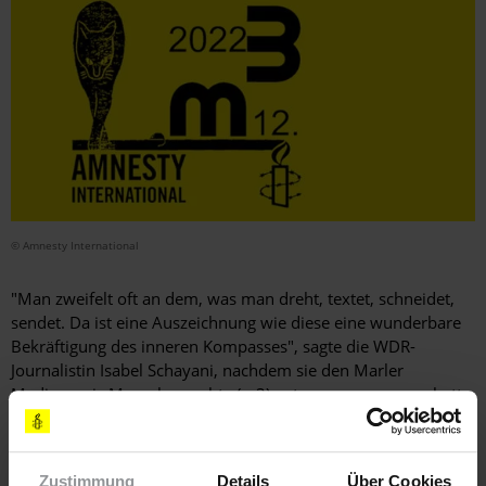
© Amnesty International
"Man zweifelt oft an dem, was man dreht, textet, schneidet,
sendet. Da ist eine Auszeichnung wie diese eine wunderbare
Bekräftigung des inneren Kompasses", sagte die WDR-
Journalistin Isabel Schayani, nachdem sie den Marler
Medienpreis Menschenrechte (m3) entgegengenommen hatte.
Mit der Auszeichnung ehrt Amnesty jedes Jahr
Medienschaffende, die in ihren Beiträgen das Thema
Menschenrechte in außergewöhnlicher Weise behandeln –
Zustimmung
Details
Über Cookies