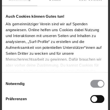
wie Isabel Schayani mit ihren empathischen Berichten über
Geflüchtete, die an Europas Außengrenzen gestrandet sind.
Weitere Informationen sind hier zu finden
.
Auch Cookies können Gutes tun!
Als gemeinnütziger Verein sind wir auf Spenden
angewiesen. Online helfen uns Cookies dabei Nutzung
Deutscher Menschenrechts-Filmpreis
und Interaktionen mit unseren Seiten und Inhalten zu
analysieren, „Surf-Profile“ zu erstellen und die
Aufmerksamkeit von potentiellen Unterstützer*innen auf
Seiten Dritter zu wecken und für unsere
Menschenrechtsarbeit zu gewinnen. Dafür brauchen wir
aber vorher deine Zustimmung. Du kannst Cookies für
Analysen, für Marketing und eingebettete Drittinhalte
auch ablehnen, oder deine Meinung jederzeit später
Einwilligungsauswahl
wieder ändern. Diesen Banner kannst Du über den Link
Notwendig
im Footer schnell wieder aufrufen.
Datenschutzerklärung
Filmszene aus "Black Jesus". Der Dokumentarfilm gewann den Deutschen
Präferenzen
Menschenrechts-Filmpreis 2022 in der Kategorie &quot;Langfilm.
© CinemaScope